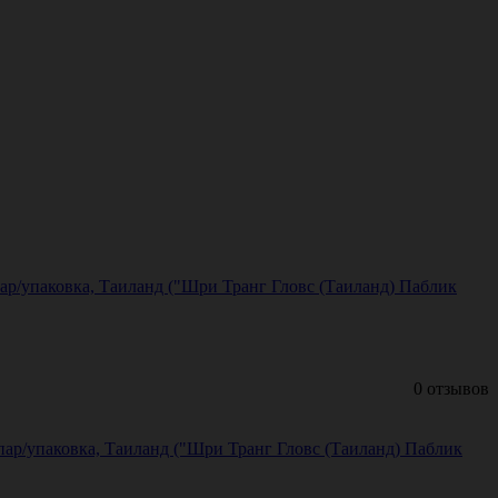
пар/упаковка, Таиланд ("Шри Транг Гловс (Таиланд) Паблик
0 отзывов
пар/упаковка, Таиланд ("Шри Транг Гловс (Таиланд) Паблик