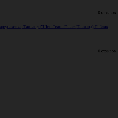
0 отзывов
пар/упаковка, Таиланд ("Шри Транг Гловс (Таиланд) Паблик
0 отзывов