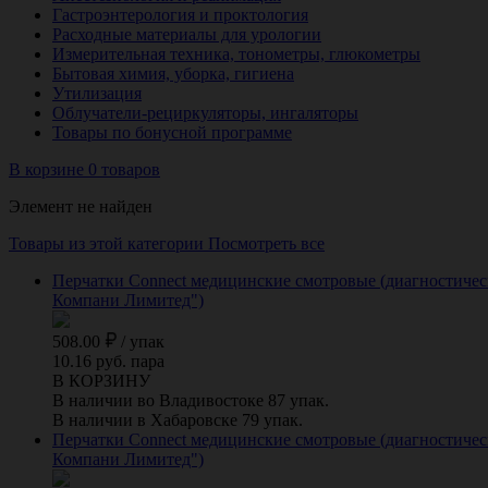
Гастроэнтерология и проктология
Расходные материалы для урологии
Измерительная техника, тонометры, глюкометры
Бытовая химия, уборка, гигиена
Утилизация
Облучатели-рециркуляторы, ингаляторы
Товары по бонусной программе
В корзине 0 товаров
Элемент не найден
Товары из этой категории
Посмотреть все
Перчатки Connect медицинские смотровые (диагностически
Компани Лимитед")
508.00
/
упак
10.16 руб. пара
В КОРЗИНУ
В наличии во Владивостоке 87 упак.
В наличии в Хабаровске 79 упак.
Перчатки Connect медицинские смотровые (диагностическ
Компани Лимитед")