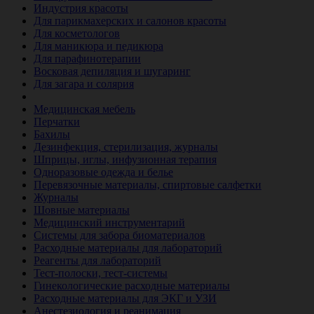
Индустрия красоты
Для парикмахерских и салонов красоты
Для косметологов
Для маникюра и педикюра
Для парафинотерапии
Восковая депиляция и шугаринг
Для загара и солярия
Ветеринария
Медицинская мебель
Перчатки
Бахилы
Дезинфекция, стерилизация, журналы
Шприцы, иглы, инфузионная терапия
Одноразовые одежда и белье
Перевязочные материалы, спиртовые салфетки
Журналы
Шовные материалы
Медицинский инструментарий
Системы для забора биоматериалов
Расходные материалы для лабораторий
Реагенты для лабораторий
Тест-полоски, тест-системы
Гинекологические расходные материалы
Расходные материалы для ЭКГ и УЗИ
Анестезиология и реанимация