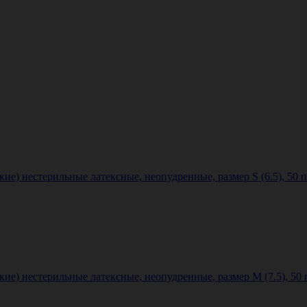
е) нестерильные латексные, неопудренные, размер S (6.5), 50 
ие) нестерильные латексные, неопудренные, размер M (7.5), 50 