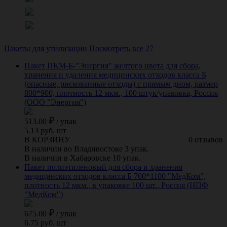
Пакеты для утилизации
Посмотреть все 27
Пакет ПКМ-Б-"Энергия" желтого цвета для сбора,
хранения и удаления медицинских отходов класса Б
(опасные, рискованные отходы) с прямым дном, размер
800*900, плотность 12 мкм., 100 штук/упаковка, Россия
(ООО "Энергия")
513.00
/
упак
5.13 руб. шт
В КОРЗИНУ
0 отзывов
В наличии во Владивостоке 3 упак.
В наличии в Хабаровске 10 упак.
Пакет полиэтиленовый для сбора и хранения
медицинских отходов класса Б 700*1100 "МедКом",
плотность 12 мкм., в упаковке 100 шт., Россия (НПФ
"МедКом")
675.00
/
упак
6.75 руб. шт