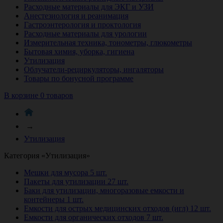
Расходные материалы для ЭКГ и УЗИ
Анестезиология и реанимация
Гастроэнтерология и проктология
Расходные материалы для урологии
Измерительная техника, тонометры, глюкометры
Бытовая химия, уборка, гигиена
Утилизация
Облучатели-рециркуляторы, ингаляторы
Товары по бонусной программе
В корзине 0 товаров
→
Утилизация
Категория «Утилизация»
Мешки для мусора
5 шт.
Пакеты для утилизации
27 шт.
Баки для утилизации, многоразовые емкости и
контейнеры
1 шт.
Емкости для острых медицинских отходов (игл)
12 шт.
Емкости для органических отходов
7 шт.