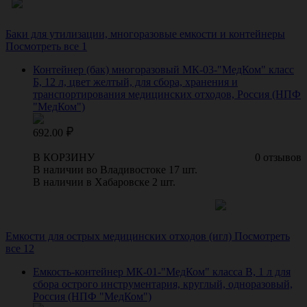
Баки для утилизации, многоразовые емкости и контейнеры
Посмотреть все 1
Контейнер (бак) многоразовый МК-03-"МедКом" класс
Б, 12 л, цвет желтый, для сбора, хранения и
транспортирования медицинских отходов, Россия (НПФ
"МедКом")
692.00
В КОРЗИНУ
0 отзывов
В наличии во Владивостоке 17 шт.
В наличии в Хабаровске 2 шт.
Емкости для острых медицинских отходов (игл)
Посмотреть
все 12
Емкость-контейнер МК-01-"МедКом" класса В, 1 л для
сбора острого инструментария, круглый, одноразовый,
Россия (НПФ "МедКом")