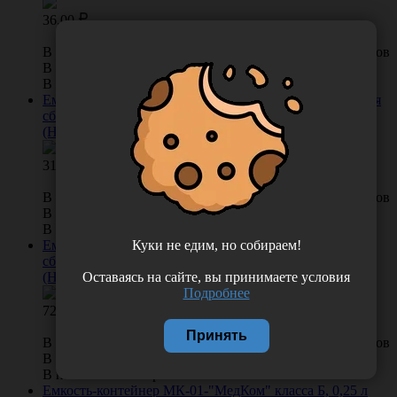
36.00
В КОРЗИНУ
0 отзывов
В наличии во Владивостоке 31 шт.
В наличии в Хабаровске 0 шт.
Емкость-контейнер МК-01-"МедКом" класса Б, 10 л для
сбора острого инструментария, одноразовый, Россия
(НПФ "МедКом")
318.00
В КОРЗИНУ
0 отзывов
В наличии во Владивостоке 18 шт.
В наличии в Хабаровске 0 шт.
Куки не едим, но собираем!
Емкость-контейнер МК-01-"МедКом" класса Б, 2 л для
сбора острого инструментария, одноразовый, Россия
Оставаясь на сайте, вы принимаете условия
(НПФ "МедКом")
Подробнее
72.00
Принять
В КОРЗИНУ
0 отзывов
В наличии во Владивостоке 82 шт.
В наличии в Хабаровске 11 шт.
Емкость-контейнер МК-01-"МедКом" класса Б, 0,25 л