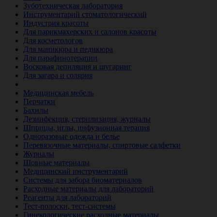
Зуботехническая лаборатория
Инструментарий стоматологический
Индустрия красоты
Для парикмахерских и салонов красоты
Для косметологов
Для маникюра и педикюра
Для парафинотерапии
Восковая депиляция и шугаринг
Для загара и солярия
Ветеринария
Медицинская мебель
Перчатки
Бахилы
Дезинфекция, стерилизация, журналы
Шприцы, иглы, инфузионная терапия
Одноразовые одежда и белье
Перевязочные материалы, спиртовые салфетки
Журналы
Шовные материалы
Медицинский инструментарий
Системы для забора биоматериалов
Расходные материалы для лабораторий
Реагенты для лабораторий
Тест-полоски, тест-системы
Гинекологические расходные материалы