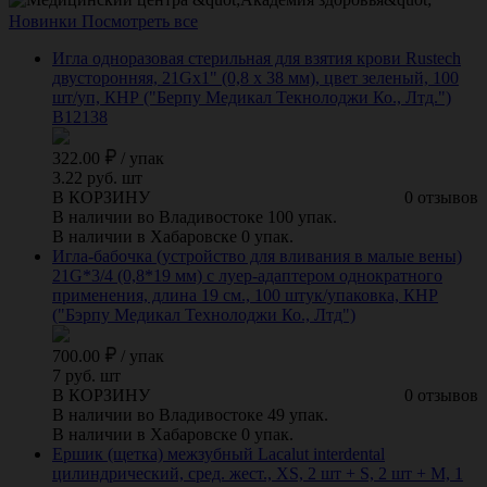
Новинки
Посмотреть все
Игла одноразовая стерильная для взятия крови Rustech
двусторонняя, 21Gх1" (0,8 х 38 мм), цвет зеленый, 100
шт/уп, КНР ("Берпу Медикал Текнолоджи Ко., Лтд.")
B12138
322.00
/
упак
3.22 руб. шт
В КОРЗИНУ
0 отзывов
В наличии во Владивостоке 100 упак.
В наличии в Хабаровске 0 упак.
Игла-бабочка (устройство для вливания в малые вены)
21G*3/4 (0,8*19 мм) с луер-адаптером однократного
применения, длина 19 см., 100 штук/упаковка, КНР
("Бэрпу Медикал Технолоджи Ко., Лтд")
700.00
/
упак
7 руб. шт
В КОРЗИНУ
0 отзывов
В наличии во Владивостоке 49 упак.
В наличии в Хабаровске 0 упак.
Ершик (щетка) межзубный Lacalut interdental
цилиндрический, сред. жест., XS, 2 шт + S, 2 шт + M, 1