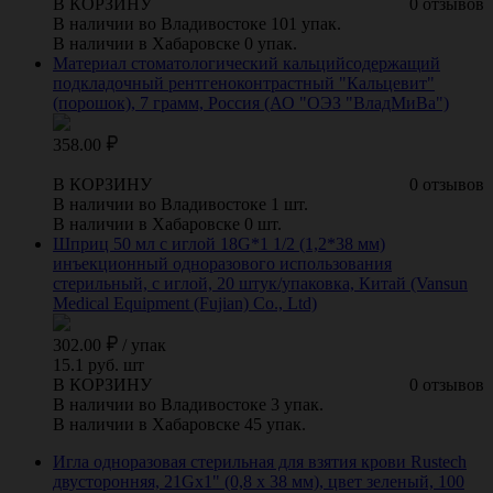
В КОРЗИНУ
0 отзывов
В наличии во Владивостоке 101 упак.
В наличии в Хабаровске 0 упак.
Материал стоматологический кальцийсодержащий
подкладочный рентгеноконтрастный "Кальцевит"
(порошок), 7 грамм, Россия (АО "ОЭЗ "ВладМиВа")
358.00
В КОРЗИНУ
0 отзывов
В наличии во Владивостоке 1 шт.
В наличии в Хабаровске 0 шт.
Шприц 50 мл с иглой 18G*1 1/2 (1,2*38 мм)
инъекционный одноразового использования
стерильный, с иглой, 20 штук/упаковка, Китай (Vansun
Medical Equipment (Fujian) Co., Ltd)
302.00
/
упак
15.1 руб. шт
В КОРЗИНУ
0 отзывов
В наличии во Владивостоке 3 упак.
В наличии в Хабаровске 45 упак.
Игла одноразовая стерильная для взятия крови Rustech
двусторонняя, 21Gх1" (0,8 х 38 мм), цвет зеленый, 100