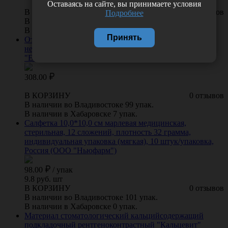
Оставаясь на сайте, вы принимаете условия
В КОРЗИНУ
0 отзывов
Подробнее
В наличии во Владивостоке 196 упак.
В наличии в Хабаровске 0 упак.
Принять
Отрез марлевый медицинский в отрезе 0,9*10 м
нестерильный, плотность 36 г/м2, Россия (ООО
"Емельянъ Савостинъ. Ватная Фабрика")
308.00
В КОРЗИНУ
0 отзывов
В наличии во Владивостоке 99 упак.
В наличии в Хабаровске 7 упак.
Салфетка 10,0*10,0 см марлевая медицинская,
стерильная, 12 сложений, плотность 32 грамма,
индивидуальная упаковка (мягкая), 10 штук/упаковка,
Россия (ООО "Ньюфарм")
98.00
/
упак
9.8 руб. шт
В КОРЗИНУ
0 отзывов
В наличии во Владивостоке 101 упак.
В наличии в Хабаровске 0 упак.
Материал стоматологический кальцийсодержащий
подкладочный рентгеноконтрастный "Кальцевит"