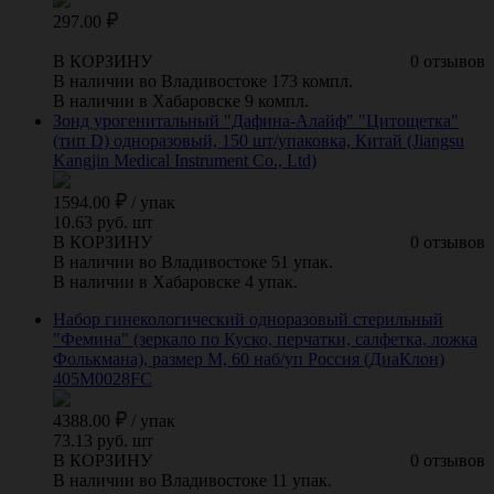
297.00
В КОРЗИНУ
0 отзывов
В наличии во Владивостоке 173 компл.
В наличии в Хабаровске 9 компл.
Зонд урогенитальный "Дафина-Алайф" "Цитощетка"
(тип D) одноразовый, 150 шт/упаковка, Китай (Jiangsu
Kangjin Medical Instrument Co., Ltd)
1594.00
/
упак
10.63 руб. шт
В КОРЗИНУ
0 отзывов
В наличии во Владивостоке 51 упак.
В наличии в Хабаровске 4 упак.
Набор гинекологический одноразовый стерильный
"Фемина" (зеркало по Куско, перчатки, салфетка, ложка
Фолькмана), размер M, 60 наб/уп Россия (ДиаКлон)
405M0028FC
4388.00
/
упак
73.13 руб. шт
В КОРЗИНУ
0 отзывов
В наличии во Владивостоке 11 упак.