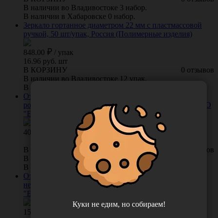
В наличии во Владивостоке 3 набор.
В наличии в Хабаровске 0 набор.
Зеркало гортанное диаметром 22 мм с пластмассовой
ручкой, 50 шт/упак, Россия (Полимерные изделия)
848.00
/
упак
16.96 руб. шт
В КОРЗИНУ
0 отзывов
В наличии во Владивостоке 12 упак.
В наличии в Хабаровске 0 упак.
Отрез марлевый медицинский в отрезе 0,9*10 м (в
ролике) нестерильный, плотность 39 г/м2, Россия (ООО
"Емельянъ Савостинъ. Ватная Фабрика")
408.00
В КОРЗИНУ
0 отзывов
В наличии во Владивостоке 91 упак.
В наличии в Хабаровске 0 упак.
Отрез марлевый медицинский в отрезе 0,9*5 м
нестерильный, плотность 36 г/м2, Россия (ООО
"Емельянъ Савостинъ. Ватная Фабрика")
Куки не едим, но собираем!
157.00