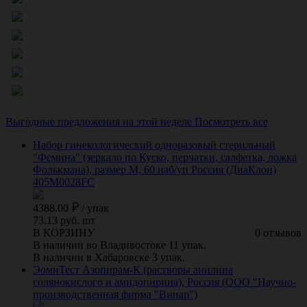
Выгодные предложения на этой неделе
Посмотреть все
Набор гинекологический одноразовый стерильный
"Фемина" (зеркало по Куско, перчатки, салфетка, ложка
Фолькмана), размер M, 60 наб/уп Россия (ДиаКлон)
405M0028FC
4388.00
/
упак
73.13 руб. шт
В КОРЗИНУ
0 отзывов
В наличии во Владивостоке 11 упак.
В наличии в Хабаровске 3 упак.
ЭомиТест Азопирам-К (растворы анилина
солянокислого и амидопирина), Россия (ООО "Научно-
производственная фирма "Винар")