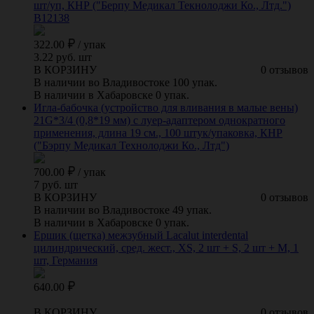
шт/уп, КНР ("Берпу Медикал Текнолоджи Ко., Лтд.")
B12138
322.00
/
упак
3.22 руб. шт
В КОРЗИНУ
0 отзывов
В наличии во Владивостоке 100 упак.
В наличии в Хабаровске 0 упак.
Игла-бабочка (устройство для вливания в малые вены)
21G*3/4 (0,8*19 мм) с луер-адаптером однократного
применения, длина 19 см., 100 штук/упаковка, КНР
("Бэрпу Медикал Технолоджи Ко., Лтд")
700.00
/
упак
7 руб. шт
В КОРЗИНУ
0 отзывов
В наличии во Владивостоке 49 упак.
В наличии в Хабаровске 0 упак.
Ершик (щетка) межзубный Lacalut interdental
цилиндрический, сред. жест., XS, 2 шт + S, 2 шт + M, 1
шт, Германия
640.00
В КОРЗИНУ
0 отзывов