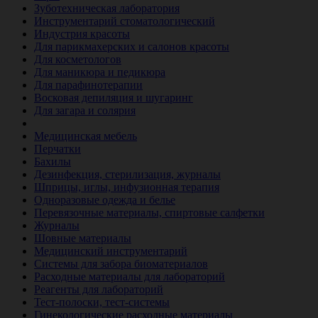
Зуботехническая лаборатория
Инструментарий стоматологический
Индустрия красоты
Для парикмахерских и салонов красоты
Для косметологов
Для маникюра и педикюра
Для парафинотерапии
Восковая депиляция и шугаринг
Для загара и солярия
Ветеринария
Медицинская мебель
Перчатки
Бахилы
Дезинфекция, стерилизация, журналы
Шприцы, иглы, инфузионная терапия
Одноразовые одежда и белье
Перевязочные материалы, спиртовые салфетки
Журналы
Шовные материалы
Медицинский инструментарий
Системы для забора биоматериалов
Расходные материалы для лабораторий
Реагенты для лабораторий
Тест-полоски, тест-системы
Гинекологические расходные материалы