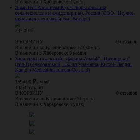
В наличии в Хабаровске 3 упак.
ЭомиТест Азопирам-К (растворы анилина
солянокислого и амидопирина), Россия (ООО "Научно-
производственная фирма "Винар")
297.00
В КОРЗИНУ
0 отзывов
В наличии во Владивостоке 173 компл.
В наличии в Хабаровске 9 компл.
Зонд урогенитальный "Дафина-Алайф" "Цитощетка"
(тип D) одноразовый, 150 шт/упаковка, Китай (Jiangsu
Kangjin Medical Instrument Co., Ltd)
1594.00
/
упак
10.63 руб. шт
В КОРЗИНУ
0 отзывов
В наличии во Владивостоке 51 упак.
В наличии в Хабаровске 4 упак.