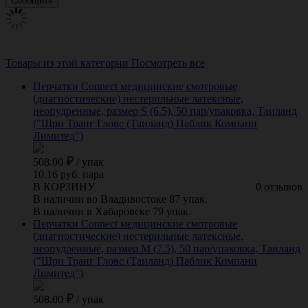
Товары из этой категории
Посмотреть все
Перчатки Connect медицинские смотровые
(диагностические) нестерильные латексные,
неопудренные, размер S (6.5), 50 пар/упаковка, Таиланд
("Шри Транг Гловс (Таиланд) Паблик Компани
Лимитед")
508.00
/
упак
10.16 руб. пара
В КОРЗИНУ
0 отзывов
В наличии во Владивостоке 87 упак.
В наличии в Хабаровске 79 упак.
Перчатки Connect медицинские смотровые
(диагностические) нестерильные латексные,
неопудренные, размер M (7.5), 50 пар/упаковка, Таиланд
("Шри Транг Гловс (Таиланд) Паблик Компани
Лимитед")
508.00
/
упак