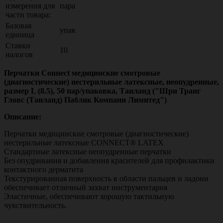
измерения для
пара
части товара:
Базовая
упак
единица
Ставки
10
налогов
Перчатки Connect медицинские смотровые
(диагностические) нестерильные латексные, неопудренные,
размер L (8.5), 50 пар/упаковка, Таиланд ("Шри Транг
Гловс (Таиланд) Паблик Компани Лимитед")
Описание:
Перчатки медицинские смотровые (диагностические)
нестерильные латексные CONNECT® LATEX
​Стандартные латексные неопудренные перчатки
Без опудривания и добавления красителей для профилактики
контактного дерматита
Текстурированная поверхность в области пальцев и ладони
обеспечивает отличный захват инструментария
Эластичные, обеспечивают хорошую тактильную
чувствительность.