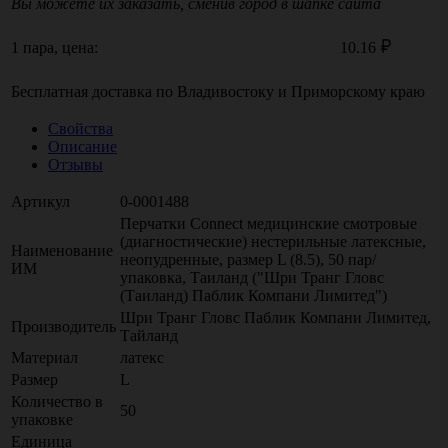
Вы можете их заказать, сменив город в шапке сайта
1 пара, цена:
10.16
Бесплатная доставка по
Владивостоку
и
Приморскому краю
Свойства
Описание
Отзывы
Артикул
0-0001488
Перчатки Connect медицинские смотровые
(диагностические) нестерильные латексные,
Наименование
неопудренные, размер L (8.5), 50 пар/
ИМ
упаковка, Таиланд ("Шри Транг Гловс
(Таиланд) Паблик Компани Лимитед")
Шри Транг Гловс Паблик Компани Лимитед,
Производитель
Тайланд
Материал
латекс
Размер
L
Количество в
50
упаковке
Единица