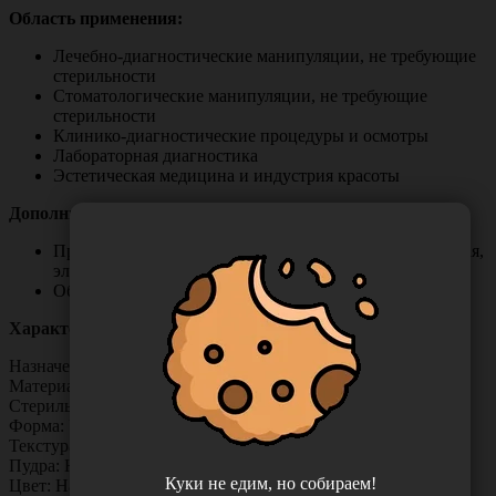
Область применения:
Лечебно-диагностические манипуляции, не требующие
стерильности
Стоматологические манипуляции, не требующие
стерильности
Клинико-диагностические процедуры и осмотры
Лабораторная диагностика
Эстетическая медицина и индустрия красоты
Дополнительные СФЕРЫ ПРИМЕНЕНИЯ:
Промышленность (фармацевтическая, полиграфическая,
электронная, легкая и т.д.)
Общественное питание и пищевые производства
Характеристики:
Назначение: Смотровые
Материал: Натуральный латекс
Стерильность: Нестерильные
Форма: Универсальные
Текстура: Текстурированные
Пудра: Неопудренные
Куки не едим, но собираем!
Цвет: Натуральный