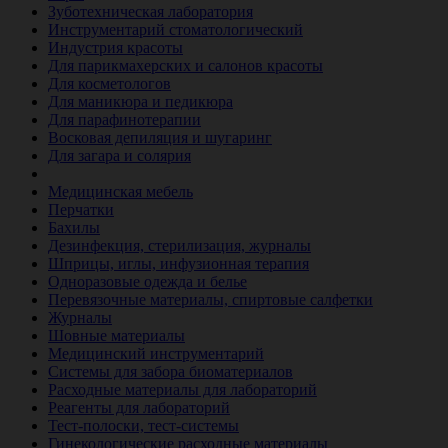
Зуботехническая лаборатория
Инструментарий стоматологический
Индустрия красоты
Для парикмахерских и салонов красоты
Для косметологов
Для маникюра и педикюра
Для парафинотерапии
Восковая депиляция и шугаринг
Для загара и солярия
Ветеринария
Медицинская мебель
Перчатки
Бахилы
Дезинфекция, стерилизация, журналы
Шприцы, иглы, инфузионная терапия
Одноразовые одежда и белье
Перевязочные материалы, спиртовые салфетки
Журналы
Шовные материалы
Медицинский инструментарий
Системы для забора биоматериалов
Расходные материалы для лабораторий
Реагенты для лабораторий
Тест-полоски, тест-системы
Гинекологические расходные материалы