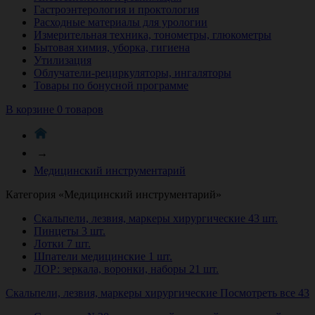
Гастроэнтерология и проктология
Расходные материалы для урологии
Измерительная техника, тонометры, глюкометры
Бытовая химия, уборка, гигиена
Утилизация
Облучатели-рециркуляторы, ингаляторы
Товары по бонусной программе
В корзине 0 товаров
→
Медицинский инструментарий
Категория «Медицинский инструментарий»
Скальпели, лезвия, маркеры хирургические
43 шт.
Пинцеты
3 шт.
Лотки
7 шт.
Шпатели медицинские
1 шт.
ЛОР: зеркала, воронки, наборы
21 шт.
Скальпели, лезвия, маркеры хирургические
Посмотреть все 43