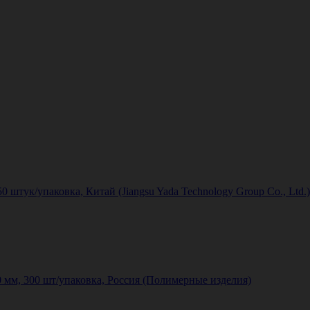
штук/упаковка, Китай (Jiangsu Yada Technology Group Co., Ltd.
мм, 300 шт/упаковка, Россия (Полимерные изделия)