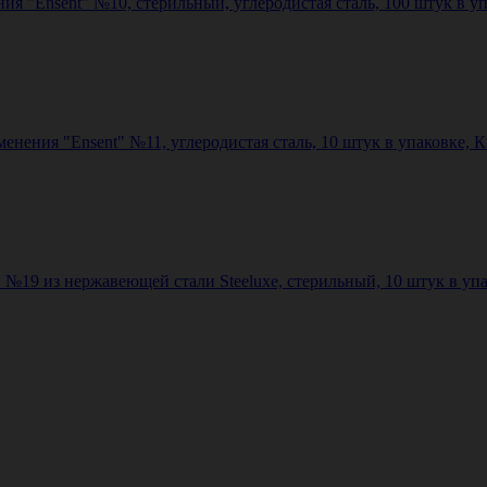
я "Ensent" №10, стерильный, углеродистая сталь, 100 штук в уп
ния "Ensent" №11, углеродистая сталь, 10 штук в упаковке, Кита
19 из нержавеющей стали Steeluxe, стерильный, 10 штук в упако