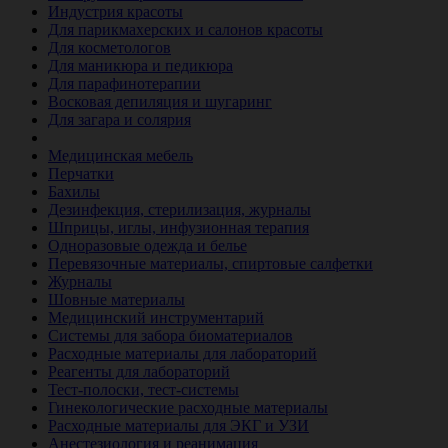
Индустрия красоты
Для парикмахерских и салонов красоты
Для косметологов
Для маникюра и педикюра
Для парафинотерапии
Восковая депиляция и шугаринг
Для загара и солярия
Ветеринария
Медицинская мебель
Перчатки
Бахилы
Дезинфекция, стерилизация, журналы
Шприцы, иглы, инфузионная терапия
Одноразовые одежда и белье
Перевязочные материалы, спиртовые салфетки
Журналы
Шовные материалы
Медицинский инструментарий
Системы для забора биоматериалов
Расходные материалы для лабораторий
Реагенты для лабораторий
Тест-полоски, тест-системы
Гинекологические расходные материалы
Расходные материалы для ЭКГ и УЗИ
Анестезиология и реанимация