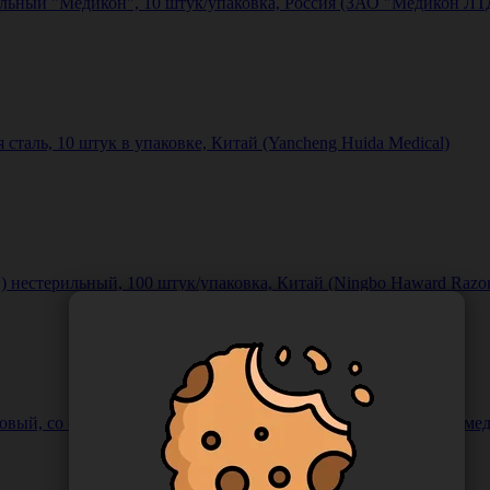
льный "Медикон", 10 штук/упаковка, Россия (ЗАО "Медикон ЛТ
сталь, 10 штук в упаковке, Китай (Yancheng Huida Medical)
) нестерильный, 100 штук/упаковка, Китай (Ningbo Haward Razor
вый, cо стандартным стержнем 1,0 мм, Нидерланды ("Апексмед