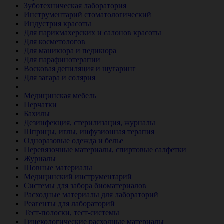
Зуботехническая лаборатория
Инструментарий стоматологический
Индустрия красоты
Для парикмахерских и салонов красоты
Для косметологов
Для маникюра и педикюра
Для парафинотерапии
Восковая депиляция и шугаринг
Для загара и солярия
Ветеринария
Медицинская мебель
Перчатки
Бахилы
Дезинфекция, стерилизация, журналы
Шприцы, иглы, инфузионная терапия
Одноразовые одежда и белье
Перевязочные материалы, спиртовые салфетки
Журналы
Шовные материалы
Медицинский инструментарий
Системы для забора биоматериалов
Расходные материалы для лабораторий
Реагенты для лабораторий
Тест-полоски, тест-системы
Гинекологические расходные материалы