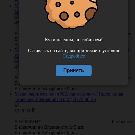
В наличии в Хабаровске 0 шт.
Маска ларингеальная №3,0, одноразовая, США (Alba
Healthcare LLC) FS311-30
480.00
В КОРЗИНУ
0 отзывов
В наличии во Владивостоке 25 шт.
Куки не едим, но собираем!
В наличии в Хабаровске 0 шт.
Маска ларингеальная №2,5, одноразовая, Alba Healthcare
Оставаясь на сайте, вы принимаете условия
FS311-25
Подробнее
472.00
Принять
В КОРЗИНУ
0 отзывов
В наличии во Владивостоке 10 шт.
В наличии в Хабаровске 0 шт.
Маска ларингеальная №2, одноразовая, Нидерланды
(Apexmed International B. V.) 0126-00-20
1228.00
В КОРЗИНУ
0 отзывов
В наличии во Владивостоке 5 шт.
В наличии в Хабаровске 0 шт.