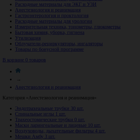
Расходные материалы для ЭКГ и УЗИ
Анестезиология и реанимация
Гастроэнтерология и проктология
Расходные материалы для урологии
Измерительная техника, тонометры, глюкометры
Бытовая химия, уборка, гигиена
Утилизация
Облучатели-рециркуляторы, ингаляторы
Товары по бонусной программе
В корзине 0 товаров
→
Анестезиология и реанимация
Категория «Анестезиология и реанимация»
Эндотрахеальные трубки
30 шт.
Спинальные иглы
1 шт.
Трахеостомические трубки
0 шт.
Маски ларингеальные и лицевые
10 шт.
Воздуховоды, дыхательные фильтры
4 шт.
Мешки Амбу
3 шт.