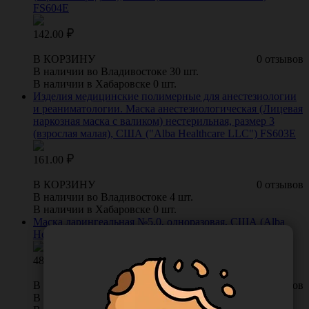
FS604E
142.00
В КОРЗИНУ
0 отзывов
В наличии во Владивостоке 30 шт.
В наличии в Хабаровске 0 шт.
Изделия медицинские полимерные для анестезиологии
и реаниматологии. Маска анестезиологическая (Лицевая
наркозная маска с валиком) нестерильная, размер 3
(взрослая малая), США ("Alba Healthcare LLC") FS603E
161.00
В КОРЗИНУ
0 отзывов
В наличии во Владивостоке 4 шт.
В наличии в Хабаровске 0 шт.
Маска ларингеальная №5,0, одноразовая, США (Alba
Healthcare LLC) FS311-50
480.00
В КОРЗИНУ
0 отзывов
В наличии во Владивостоке 27 шт.