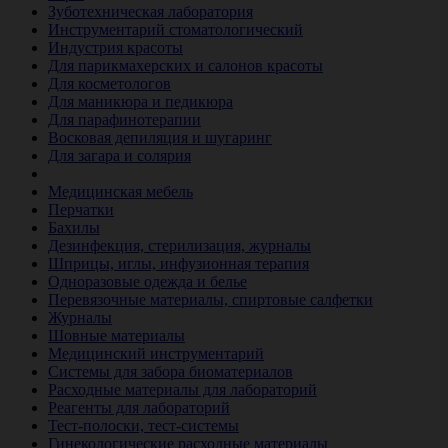
Зуботехническая лаборатория
Инструментарий стоматологический
Индустрия красоты
Для парикмахерских и салонов красоты
Для косметологов
Для маникюра и педикюра
Для парафинотерапии
Восковая депиляция и шугаринг
Для загара и солярия
Ветеринария
Медицинская мебель
Перчатки
Бахилы
Дезинфекция, стерилизация, журналы
Шприцы, иглы, инфузионная терапия
Одноразовые одежда и белье
Перевязочные материалы, спиртовые салфетки
Журналы
Шовные материалы
Медицинский инструментарий
Системы для забора биоматериалов
Расходные материалы для лабораторий
Реагенты для лабораторий
Тест-полоски, тест-системы
Гинекологические расходные материалы