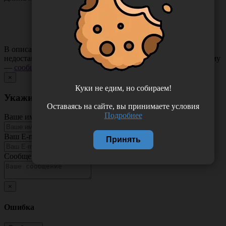
В описании товара могут иметь место неточности или
недостающая информация. Если вы заметили такую проблему
—
сообщите нам
.
×
Куки не едим, но собираем!
Укажите неточность в описании товара
Оставаясь на сайте, вы принимаете условия
Подробнее
Ваше имя
Ваш E-mail
Принять
Сообщение
×
Ошибка