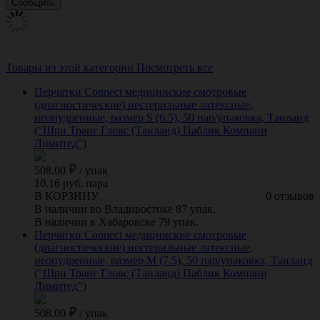
Товары из этой категории
Посмотреть все
Перчатки Connect медицинские смотровые
(диагностические) нестерильные латексные,
неопудренные, размер S (6.5), 50 пар/упаковка, Таиланд
("Шри Транг Гловс (Таиланд) Паблик Компани
Лимитед")
508.00
/
упак
10.16 руб. пара
В КОРЗИНУ
0 отзывов
В наличии во Владивостоке 87 упак.
В наличии в Хабаровске 79 упак.
Перчатки Connect медицинские смотровые
(диагностические) нестерильные латексные,
неопудренные, размер M (7.5), 50 пар/упаковка, Таиланд
("Шри Транг Гловс (Таиланд) Паблик Компани
Лимитед")
508.00
/
упак