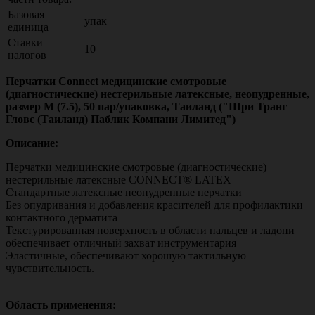
Базовая
упак
единица
Ставки
10
налогов
Перчатки Connect медицинские смотровые
(диагностические) нестерильные латексные, неопудренные,
размер M (7.5), 50 пар/упаковка, Таиланд ("Шри Транг
Гловс (Таиланд) Паблик Компани Лимитед")
Описание:
Перчатки медицинские смотровые (диагностические)
нестерильные латексные CONNECT® LATEX
​Стандартные латексные неопудренные перчатки
Без опудривания и добавления красителей для профилактики
контактного дерматита
Текстурированная поверхность в области пальцев и ладони
обеспечивает отличный захват инструментария
Эластичные, обеспечивают хорошую тактильную
чувствительность.
Область применения: