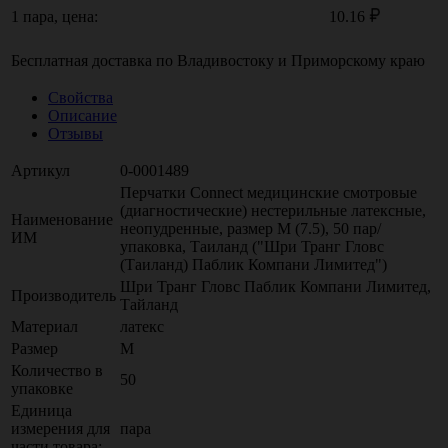
1 пара, цена:
10.16
Бесплатная доставка по
Владивостоку
и
Приморскому краю
Свойства
Описание
Отзывы
Артикул
0-0001489
Перчатки Connect медицинские смотровые
(диагностические) нестерильные латексные,
Наименование
неопудренные, размер M (7.5), 50 пар/
ИМ
упаковка, Таиланд ("Шри Транг Гловс
(Таиланд) Паблик Компани Лимитед")
Шри Транг Гловс Паблик Компани Лимитед,
Производитель
Тайланд
Материал
латекс
Размер
M
Количество в
50
упаковке
Единица
измерения для
пара
части товара: