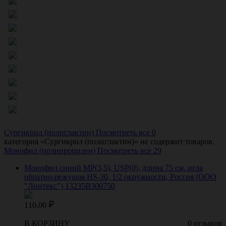
Сургикрил (полиглактин)
Посмотреть все 0
категория «
Сургикрил (полиглактин)
» не содержит товаров.
Монофил (полипропилен)
Посмотреть все 29
Монофил синий МР(3,5), USP(0), длина 75 см, игла
обратно-режущая HS-30, 1/2 окружности, Россия (ООО
"Линтекс") 13235B300750
110.00
В КОРЗИНУ
0 отзывов