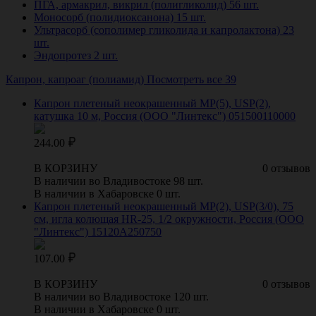
ПГА, армакрил, викрил (полигликолид)
56 шт.
Моносорб (полидиоксанона)
15 шт.
Ультрасорб (сополимер гликолида и капролактона)
23
шт.
Эндопротез
2 шт.
Капрон, капроаг (полиамид)
Посмотреть все 39
Капрон плетеный неокрашенный МР(5), USP(2),
катушка 10 м, Россия (ООО "Линтекс") 051500110000
244.00
В КОРЗИНУ
0 отзывов
В наличии во Владивостоке 98 шт.
В наличии в Хабаровске 0 шт.
Капрон плетеный неокрашенный МР(2), USP(3/0), 75
см, игла колющая HR-25, 1/2 окружности, Россия (ООО
"Линтекс") 15120A250750
107.00
В КОРЗИНУ
0 отзывов
В наличии во Владивостоке 120 шт.
В наличии в Хабаровске 0 шт.