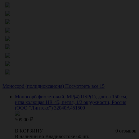
Моносорб (полидиоксанона)
Посмотреть все 15
Моносорб фиолетовый, МР(4) USP(1), длина 150 см,
игла колющая HR-45, петля, 1/2 окружности, Россия
(ООО "Линтекс") 32040A451500
509.00
В КОРЗИНУ
0 отзывов
В наличии во Владивостоке 60 шт.