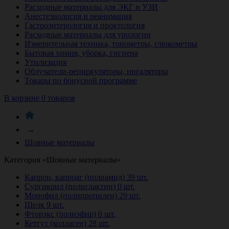
Расходные материалы для ЭКГ и УЗИ
Анестезиология и реанимация
Гастроэнтерология и проктология
Расходные материалы для урологии
Измерительная техника, тонометры, глюкометры
Бытовая химия, уборка, гигиена
Утилизация
Облучатели-рециркуляторы, ингаляторы
Товары по бонусной программе
В корзине 0 товаров
→
Шовные материалы
Категория «Шовные материалы»
Капрон, капроаг (полиамид)
39 шт.
Сургикрил (полиглактин)
0 шт.
Монофил (полипропилен)
29 шт.
Шелк
9 шт.
Фторэкс (полиэфир)
0 шт.
Кетгут (коллаген)
28 шт.