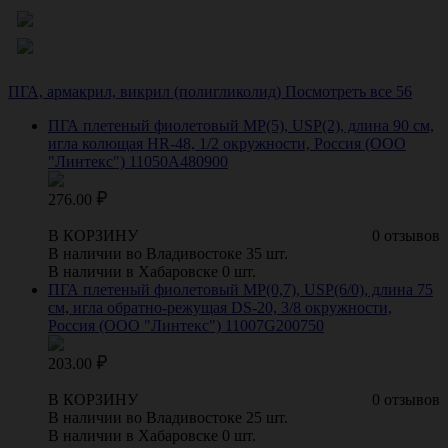
ПГА, армакрил, викрил (полигликолид)
Посмотреть все 56
ПГА плетеный фиолетовый МР(5), USP(2), длина 90 см,
игла колющая HR-48, 1/2 окружности, Россия (ООО
"Линтекс") 11050A480900
276.00
В КОРЗИНУ
0 отзывов
В наличии во Владивостоке 35 шт.
В наличии в Хабаровске 0 шт.
ПГА плетеный фиолетовый МР(0,7), USP(6/0), длина 75
см, игла обратно-режущая DS-20, 3/8 окружности,
Россия (ООО "Линтекс") 11007G200750
203.00
В КОРЗИНУ
0 отзывов
В наличии во Владивостоке 25 шт.
В наличии в Хабаровске 0 шт.