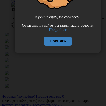
(ООО "Линтекс") 18015В200750
132.00
Куки не едим, но собираем!
В КОРЗИНУ
0 отзывов
В наличии во Владивостоке 8 шт.
Оставаясь на сайте, вы принимаете условия
В наличии в Хабаровске 0 шт.
Подробнее
Принять
Фторэкс (полиэфир)
Посмотреть все 0
категория «
Фторэкс (полиэфир)
» не содержит товаров.
Кетгут (коллаген)
Посмотреть все 28