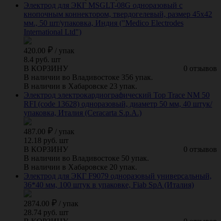
Электрод для ЭКГ MSGLT-08G одноразовый с
кнопочным коннектором, твердогелевый, размер 45х42
мм., 50 шт/упаковка, Индия ("Medico Electrodes
International Ltd")
420.00
/
упак
8.4 руб. шт
В КОРЗИНУ
0 отзывов
В наличии во Владивостоке 356 упак.
В наличии в Хабаровске 23 упак.
Электрод электрокардиографический Top Trace NM 50
RFI (code 13628) одноразовый, диаметр 50 мм, 40 штук/
упаковка, Италия (Ceracarta S.p.A.)
487.00
/
упак
12.18 руб. шт
В КОРЗИНУ
0 отзывов
В наличии во Владивостоке 50 упак.
В наличии в Хабаровске 20 упак.
Электрод для ЭКГ F9079 одноразовый универсальный,
36*40 мм, 100 штук в упаковке, Fiab SpA (Италия)
2874.00
/
упак
28.74 руб. шт