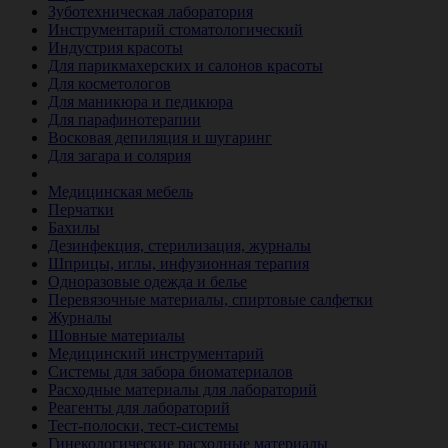
Зуботехническая лаборатория
Инструментарий стоматологический
Индустрия красоты
Для парикмахерских и салонов красоты
Для косметологов
Для маникюра и педикюра
Для парафинотерапии
Восковая депиляция и шугаринг
Для загара и солярия
Ветеринария
Медицинская мебель
Перчатки
Бахилы
Дезинфекция, стерилизация, журналы
Шприцы, иглы, инфузионная терапия
Одноразовые одежда и белье
Перевязочные материалы, спиртовые салфетки
Журналы
Шовные материалы
Медицинский инструментарий
Системы для забора биоматериалов
Расходные материалы для лабораторий
Реагенты для лабораторий
Тест-полоски, тест-системы
Гинекологические расходные материалы