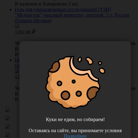
В наличии в Хабаровске 2 шт.
Гель для ультразвуковых исследований (УЗИ)
"Медиагель" (высокой вязкости), цветной, 5 л, Россия
(Гельтек-Медика)
1292.00
Уведомить о поступлении
0 отзывов
В наличии во Владивостоке 0 шт.
В наличии в Хабаровске 6 шт.
Гель для ультразвуковых исследований "Акугель-Нео"
(средней вязкости), 0,25 кг, Россия (МедиКрафт)
120.00
Уведомить о поступлении
0 отзывов
В наличии во Владивостоке 0 шт.
В наличии в Хабаровске 22 шт.
Куки не едим, но собираем!
Оставаясь на сайте, вы принимаете условия
Подробнее