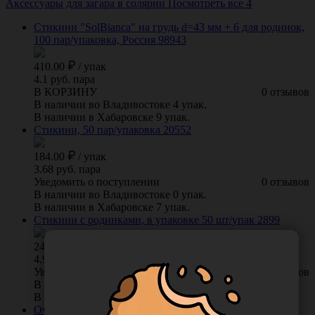
Аксессуары для загара в солярии
Посмотреть все 4
Стикини "SolBianca" на грудь d=43 мм + 6 для родинок,
100 пар/упаковка, Россия 98943
410.00
/
упак
4.1 руб. пара
В КОРЗИНУ
0 отзывов
В наличии во Владивостоке 4 упак.
В наличии в Хабаровске 9 упак.
Стикини, 50 пар/упаковка 20552
184.00
/
упак
3.68 руб. пара
Уведомить о поступлении
0 отзывов
В наличии во Владивостоке 0 упак.
В наличии в Хабаровске 7 упак.
Стикини с родинками, в упаковке 50 шт/упак 2899
247.00
/
упак
4.94 руб. шт
Уведомить о поступлении
0 отзывов
В наличии во Владивостоке 0 упак.
В наличии в Хабаровске 12 упак.
Очки для загара в солярии на резинке, Россия 065190