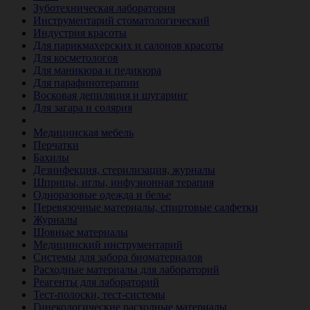
Зуботехническая лаборатория
Инструментарий стоматологический
Индустрия красоты
Для парикмахерских и салонов красоты
Для косметологов
Для маникюра и педикюра
Для парафинотерапии
Восковая депиляция и шугаринг
Для загара и солярия
Ветеринария
Медицинская мебель
Перчатки
Бахилы
Дезинфекция, стерилизация, журналы
Шприцы, иглы, инфузионная терапия
Одноразовые одежда и белье
Перевязочные материалы, спиртовые салфетки
Журналы
Шовные материалы
Медицинский инструментарий
Системы для забора биоматериалов
Расходные материалы для лабораторий
Реагенты для лабораторий
Тест-полоски, тест-системы
Гинекологические расходные материалы