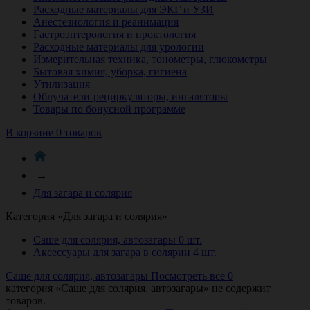
Расходные материалы для ЭКГ и УЗИ
Анестезиология и реанимация
Гастроэнтерология и проктология
Расходные материалы для урологии
Измерительная техника, тонометры, глюкометры
Бытовая химия, уборка, гигиена
Утилизация
Облучатели-рециркуляторы, ингаляторы
Товары по бонусной программе
В корзине 0 товаров
→
Для загара и солярия
Категория «Для загара и солярия»
Саше для солярия, автозагары
0 шт.
Аксессуары для загара в солярии
4 шт.
Саше для солярия, автозагары
Посмотреть все 0
категория «
Саше для солярия, автозагары
» не содержит
товаров.