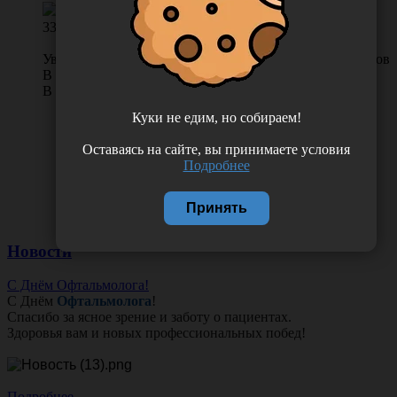
330.00
Уведомить о поступлении
0 отзывов
В наличии во Владивостоке 0 шт.
В наличии в Хабаровске 1 шт.
Куки не едим, но собираем!
Оставаясь на сайте, вы принимаете условия
Подробнее
Принять
Новости
С Днём Офтальмолога!
С Днём
Офтальмолога
!
Спасибо за ясное зрение и заботу о пациентах.
Здоровья вам и новых профессиональных побед!
Подробнее