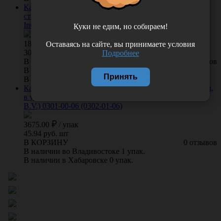
Катетер урологический Нелатона женский СН/FR12
стерильный, в упаковке 60 шт, Нидерланды (Apexmed
International B.V.) 0302-10-12
Куки не едим, но собираем!
1832.00
/
упак
Оставаясь на сайте, вы принимаете условия
30.53 руб. шт
Подробнее
В КОРЗИНУ
0 отзывов
В наличии во Владивостоке 5 упак.
Принять
В наличии в Хабаровске 0 упак.
Катетер урологический Нелатона СН/FR6, длина 40 см,
в упаковке 80 шт,Нидерланды (Apexmed International
B.V.) 0301-00-06 (0302-01-06)
3675.00
/
упак
45.94 руб. шт
В КОРЗИНУ
0 отзывов
В наличии во Владивостоке 1 упак.
В наличии в Хабаровске 0 упак.