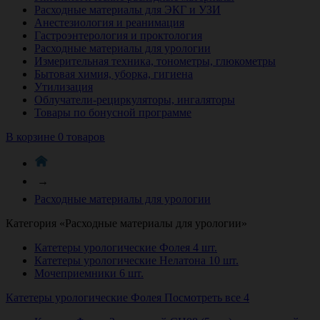
Расходные материалы для ЭКГ и УЗИ
Анестезиология и реанимация
Гастроэнтерология и проктология
Расходные материалы для урологии
Измерительная техника, тонометры, глюкометры
Бытовая химия, уборка, гигиена
Утилизация
Облучатели-рециркуляторы, ингаляторы
Товары по бонусной программе
В корзине 0 товаров
→
Расходные материалы для урологии
Категория «Расходные материалы для урологии»
Катетеры урологические Фолея
4 шт.
Катетеры урологические Нелатона
10 шт.
Мочеприемники
6 шт.
Катетеры урологические Фолея
Посмотреть все 4