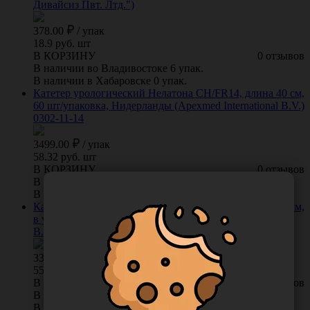
Дивайсиз Пвт. Лтд.")
378.00
/
упак
18.9 руб. шт
В КОРЗИНУ
0 отзывов
В наличии во Владивостоке 6 упак.
В наличии в Хабаровске 0 упак.
Катетер урологический Нелатона СН/FR14, длина 40 см,
60 шт/упаковка, Нидерланды (Apexmed International B.V.)
0302-11-14
3499.00
/
упак
58.32 руб. шт
В КОРЗИНУ
0 отзывов
В наличии во Владивостоке 4 упак.
В наличии в Хабаровске 0 упак.
Катетер урологический Нелатона СН/FR10, длина 40 см,
в упаковке 60 шт., Нидерланды (Apexmed International
B.V.) 0301-00-10 (0302-01-10)
3343.00
/
упак
55.72 руб. шт
В КОРЗИНУ
0 отзывов
В наличии во Владивостоке 2 упак.
В наличии в Хабаровске 0 упак.