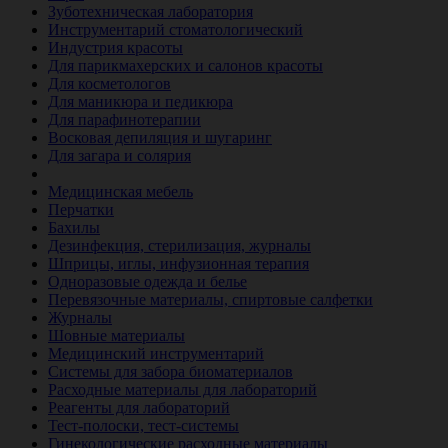
Зуботехническая лаборатория
Инструментарий стоматологический
Индустрия красоты
Для парикмахерских и салонов красоты
Для косметологов
Для маникюра и педикюра
Для парафинотерапии
Восковая депиляция и шугаринг
Для загара и солярия
Ветеринария
Медицинская мебель
Перчатки
Бахилы
Дезинфекция, стерилизация, журналы
Шприцы, иглы, инфузионная терапия
Одноразовые одежда и белье
Перевязочные материалы, спиртовые салфетки
Журналы
Шовные материалы
Медицинский инструментарий
Системы для забора биоматериалов
Расходные материалы для лабораторий
Реагенты для лабораторий
Тест-полоски, тест-системы
Гинекологические расходные материалы