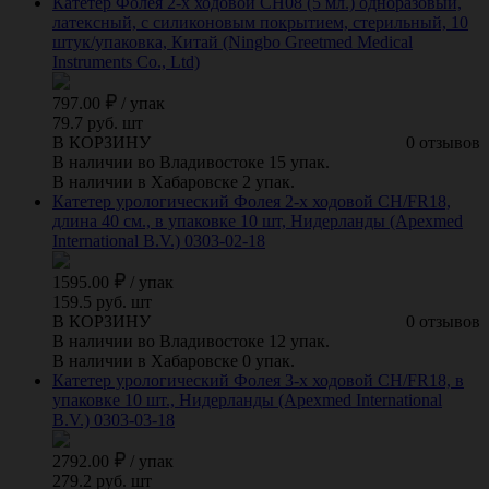
Катетер Фолея 2-х ходовой CH08 (5 мл.) одноразовый,
латексный, с силиконовым покрытием, стерильный, 10
штук/упаковка, Китай (Ningbo Greetmed Medical
Instruments Co., Ltd)
797.00
/
упак
79.7 руб. шт
В КОРЗИНУ
0 отзывов
В наличии во Владивостоке 15 упак.
В наличии в Хабаровске 2 упак.
Катетер урологический Фолея 2-х ходовой CH/FR18,
длина 40 см., в упаковке 10 шт, Нидерланды (Apexmed
International B.V.) 0303-02-18
1595.00
/
упак
159.5 руб. шт
В КОРЗИНУ
0 отзывов
В наличии во Владивостоке 12 упак.
В наличии в Хабаровске 0 упак.
Катетер урологический Фолея 3-х ходовой CH/FR18, в
упаковке 10 шт., Нидерланды (Apexmed International
B.V.) 0303-03-18
2792.00
/
упак
279.2 руб. шт