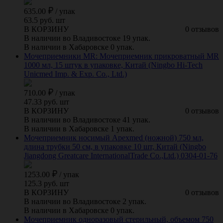
635.00
/
упак
63.5 руб. шт
В КОРЗИНУ
0 отзывов
В наличии во Владивостоке 19 упак.
В наличии в Хабаровске 0 упак.
Мочеприемники MR: Мочеприемник прикроватный MR
1000 мл, 15 штук в упаковке, Китай (Ningbo Hi-Tech
Unicmed Imp. & Exp. Co., Ltd.)
710.00
/
упак
47.33 руб. шт
В КОРЗИНУ
0 отзывов
В наличии во Владивостоке 41 упак.
В наличии в Хабаровске 1 упак.
Мочеприемник носимый Apexmed (ножной) 750 мл,
длина трубки 50 см, в упаковке 10 шт, Китай (Ningbo
Jiangdong Greatcare InternationalTrade Co.,Ltd.) 0304-01-76
1253.00
/
упак
125.3 руб. шт
В КОРЗИНУ
0 отзывов
В наличии во Владивостоке 2 упак.
В наличии в Хабаровске 0 упак.
Мочеприемник одноразовый стерильный, объемом 750