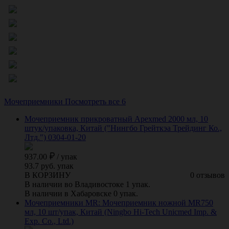
Мочеприемники
Посмотреть все 6
Мочеприемник прикроватный Apexmed 2000 мл, 10
штук/упаковка, Китай ("Нингбо Грейткэа Трейдинг Ко.,
Лтд.") 0304-01-20
937.00
/
упак
93.7 руб. упак
В КОРЗИНУ
0 отзывов
В наличии во Владивостоке 1 упак.
В наличии в Хабаровске 0 упак.
Мочеприемники MR: Мочеприемник ножной MR750
мл, 10 шт/упак, Китай (Ningbo Hi-Tech Unicmed Imp. &
Exp. Co., Ltd.)