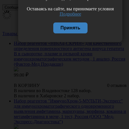
Оставаясь на сайте, вы принимаете условия
Подробнее
Принять
Товары из этой категории
Посмотреть все
Набор реагентов «HBsAg-СКРИН» для качественного
определения поверхностного антигена вируса гепатита
В в сыворотке, плазме и цельной крови
иммунохроматографическим методом , 1 анализ, Россия
(Фактор-Мед Продакшн)
99.00
В КОРЗИНУ
0 отзывов
В наличии во Владивостоке 128 набор.
В наличии в Хабаровске 2 набор.
Набор реагентов "ИммуноХром-5-МУЛЬТИ-Экспресс"
для иммунохроматографического одновременного
выявления амфетамина, марихуаны, морфина, кокаина и
метамфетамина в моче, 1 тест, Россия (ООО "Мед-
Экспресс-Диагностика")