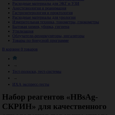
Расходные материалы для ЭКГ и УЗИ
Анестезиология и реанимация
Гастроэнтерология и проктология
Расходные материалы для урологии
Измерительная техника, тонометры, глюкометры
Бытовая химия, уборка, гигиена
Утилизация
Облучатели-рециркуляторы, ингаляторы
Товары по бонусной программе
В корзине 0 товаров
→
Тест-полоски, тест-системы
→
ИХА экспресс-тесты
Набор реагентов «HBsAg-
СКРИН» для качественного