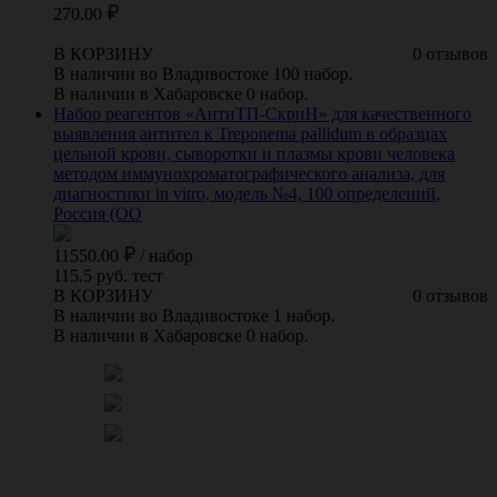
270.00
В КОРЗИНУ
0 отзывов
В наличии во Владивостоке 100 набор.
В наличии в Хабаровске 0 набор.
Набор реагентов «АнтиТП-СкриН» для качественного
выявления антител к Treponema pallidum в образцах
цельной крови, сыворотки и плазмы крови человека
методом иммунохроматографического анализа, для
диагностики in vitro, модель №4, 100 определений,
Россия (ОО
11550.00
/
набор
115.5 руб. тест
В КОРЗИНУ
0 отзывов
В наличии во Владивостоке 1 набор.
В наличии в Хабаровске 0 набор.