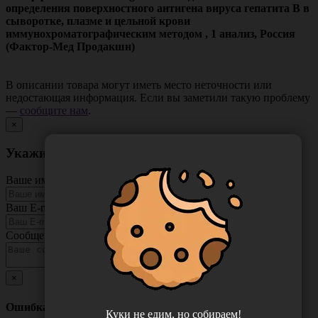
определения поверхностного антигена вируса гепатита В в
сыворотке, плазме и цельной крови
иммунохроматографическим методом , 1 анализ, Россия
(Фактор-Мед Продакшн)
В описании товара могут иметь место неточности или
недостающая информация. Если вы заметили такую проблему
—
сообщите нам
.
×
Укажите неточность в описании товара
Ваше имя
Ваш E-mail
Сообщение
×
Ошибка
Куки не едим, но собираем!