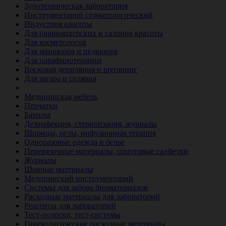
Зуботехническая лаборатория
Инструментарий стоматологический
Индустрия красоты
Для парикмахерских и салонов красоты
Для косметологов
Для маникюра и педикюра
Для парафинотерапии
Восковая депиляция и шугаринг
Для загара и солярия
Ветеринария
Медицинская мебель
Перчатки
Бахилы
Дезинфекция, стерилизация, журналы
Шприцы, иглы, инфузионная терапия
Одноразовые одежда и белье
Перевязочные материалы, спиртовые салфетки
Журналы
Шовные материалы
Медицинский инструментарий
Системы для забора биоматериалов
Расходные материалы для лабораторий
Реагенты для лабораторий
Тест-полоски, тест-системы
Гинекологические расходные материалы