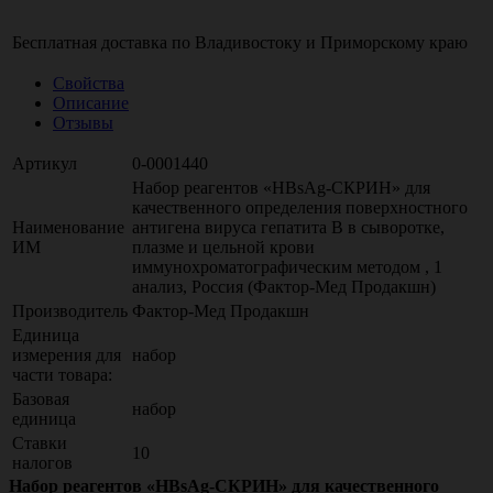
Бесплатная доставка по
Владивостоку
и
Приморскому краю
Свойства
Описание
Отзывы
Артикул
0-0001440
Набор реагентов «HBsAg-СКРИН» для
качественного определения поверхностного
Наименование
антигена вируса гепатита В в сыворотке,
ИМ
плазме и цельной крови
иммунохроматографическим методом , 1
анализ, Россия (Фактор-Мед Продакшн)
Производитель
Фактор-Мед Продакшн
Единица
измерения для
набор
части товара:
Базовая
набор
единица
Ставки
10
налогов
Набор реагентов «HBsAg-СКРИН» для качественного