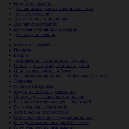
Индустрия красоты
Для парикмахерских и салонов красоты
Для косметологов
Для маникюра и педикюра
Для парафинотерапии
Восковая депиляция и шугаринг
Для загара и солярия
Ветеринария
Медицинская мебель
Перчатки
Бахилы
Дезинфекция, стерилизация, журналы
Шприцы, иглы, инфузионная терапия
Одноразовые одежда и белье
Перевязочные материалы, спиртовые салфетки
Журналы
Шовные материалы
Медицинский инструментарий
Системы для забора биоматериалов
Расходные материалы для лабораторий
Реагенты для лабораторий
Тест-полоски, тест-системы
Гинекологические расходные материалы
Расходные материалы для ЭКГ и УЗИ
Анестезиология и реанимация