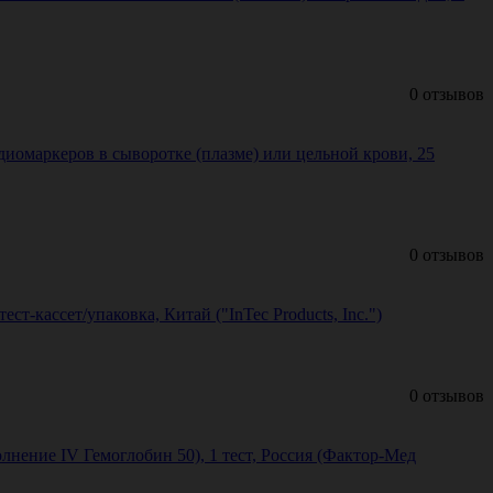
0 отзывов
иомаркеров в сыворотке (плазме) или цельной крови, 25
0 отзывов
т-кассет/упаковка, Китай ("InTec Products, Inc.")
0 отзывов
ение IV Гемоглобин 50), 1 тест, Россия (Фактор-Мед