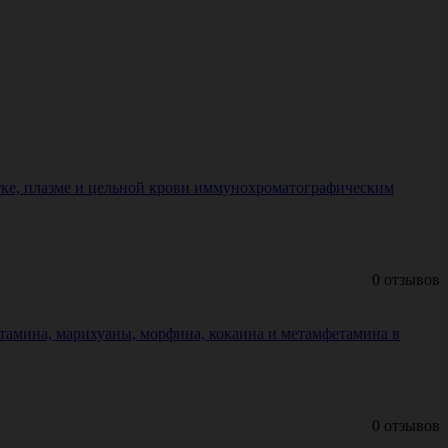
тке, плазме и цельной крови иммунохроматографическим
0 отзывов
мина, марихуаны, морфина, кокаина и метамфетамина в
0 отзывов