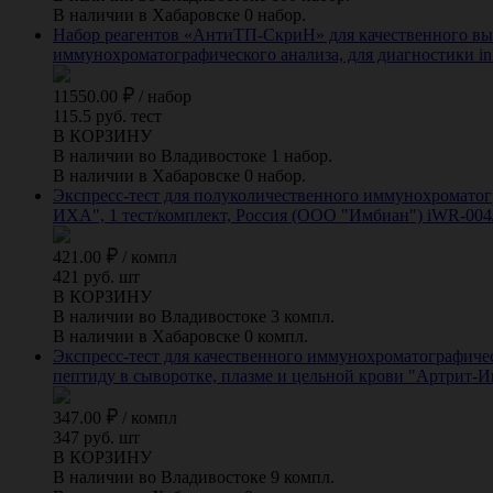
В наличии в Хабаровске 0 набор.
Набор реагентов «АнтиТП-СкриН» для качественного выяв
иммунохроматографического анализа, для диагностики in 
11550.00
/
набор
115.5 руб. тест
В КОРЗИНУ
В наличии во Владивостоке 1 набор.
В наличии в Хабаровске 0 набор.
Экспресс-тест для полуколичественного иммунохромато
ИХА", 1 тест/комплект, Россия (ООО "Имбиан") iWR-004
421.00
/
компл
421 руб. шт
В КОРЗИНУ
В наличии во Владивостоке 3 компл.
В наличии в Хабаровске 0 компл.
Экспресс-тест для качественного иммунохроматографичес
пептиду в сыворотке, плазме и цельной крови "Артрит-
347.00
/
компл
347 руб. шт
В КОРЗИНУ
В наличии во Владивостоке 9 компл.