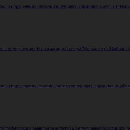
еского определения лютеинизирующего гормона в моче "ЛГ-Имб
кого определения рН влагалищной среды "Кольпо-тест-Имбиан-К
еского определения фолликулостимулирующего гормона в проба
графического выявления антител к вирусу иммунодефицита челов