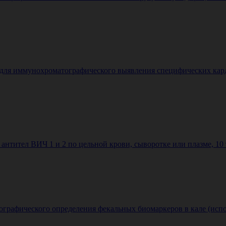
 для иммунохроматографического выявления специфических кард
нтител ВИЧ 1 и 2 по цельной крови, сыворотке или плазме, 10 тес
афического определения фекальных биомаркеров в кале (исполн