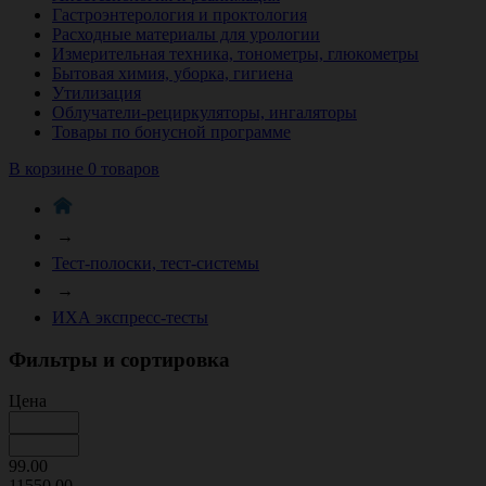
Гастроэнтерология и проктология
Расходные материалы для урологии
Измерительная техника, тонометры, глюкометры
Бытовая химия, уборка, гигиена
Утилизация
Облучатели-рециркуляторы, ингаляторы
Товары по бонусной программе
В корзине 0 товаров
→
Тест-полоски, тест-системы
→
ИХА экспресс-тесты
Фильтры и сортировка
Цена
99.00
11550.00