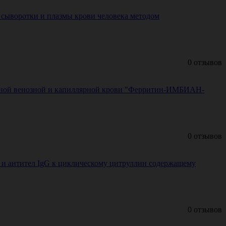
, сыворотки и плазмы крови человека методом
0 отзывов
ельной венозной и капиллярной крови "Ферритин-ИМБИАН-
0 отзывов
а и антител IgG к циклическому цитруллин содержащему
0 отзывов