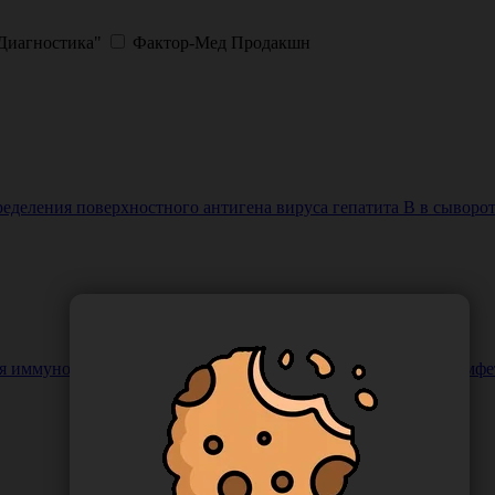
Диагностика"
Фактор-Мед Продакшн
деления поверхностного антигена вируса гепатита В в сыворо
 иммунохроматографического одновременного выявления амфета