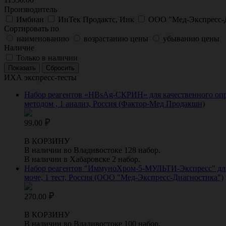
Производитель
Имбиан
ИнТек Продактс, Инк
ООО "Мед-Экспресс-
Сортировать по
наименованию
возрастанию цены
убыванию цены
Наличие
Только в наличии
ИХА экспресс-тесты
Набор реагентов «HBsAg-СКРИН» для качественного опре
методом , 1 анализ, Россия (Фактор-Мед Продакшн)
99.00
В КОРЗИНУ
В наличии во Владивостоке 128 набор.
В наличии в Хабаровске 2 набор.
Набор реагентов "ИммуноХром-5-МУЛЬТИ-Экспресс" для
моче, 1 тест, Россия (ООО "Мед-Экспресс-Диагностика")
270.00
В КОРЗИНУ
В наличии во Владивостоке 100 набор.