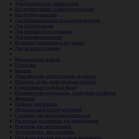
Зуботехническая лаборатория
Инструментарий стоматологический
Индустрия красоты
Для парикмахерских и салонов красоты
Для косметологов
Для маникюра и педикюра
Для парафинотерапии
Восковая депиляция и шугаринг
Для загара и солярия
Ветеринария
Медицинская мебель
Перчатки
Бахилы
Дезинфекция, стерилизация, журналы
Шприцы, иглы, инфузионная терапия
Одноразовые одежда и белье
Перевязочные материалы, спиртовые салфетки
Журналы
Шовные материалы
Медицинский инструментарий
Системы для забора биоматериалов
Расходные материалы для лабораторий
Реагенты для лабораторий
Тест-полоски, тест-системы
Гинекологические расходные материалы