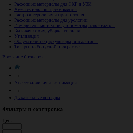
Расходные материалы для ЭКГ и УЗИ
Анестезиология и реанимация
Гастроэнтерология и проктология
Расходные материалы для урологии
Измерительная техника, тонометры, глюкометры
Бытовая химия, уборка, гигиена
Утилизация
Облучатели-рециркуляторы, ингаляторы
Товары по бонусной программе
В корзине 0 товаров
→
Анестезиология и реанимация
→
Дыхательные контуры
Фильтры и сортировка
Цена