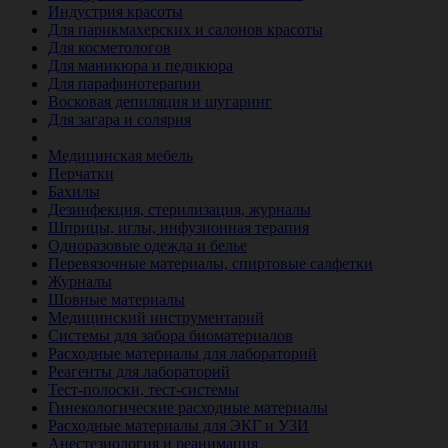
Индустрия красоты
Для парикмахерских и салонов красоты
Для косметологов
Для маникюра и педикюра
Для парафинотерапии
Восковая депиляция и шугаринг
Для загара и солярия
Ветеринария
Медицинская мебель
Перчатки
Бахилы
Дезинфекция, стерилизация, журналы
Шприцы, иглы, инфузионная терапия
Одноразовые одежда и белье
Перевязочные материалы, спиртовые салфетки
Журналы
Шовные материалы
Медицинский инструментарий
Системы для забора биоматериалов
Расходные материалы для лабораторий
Реагенты для лабораторий
Тест-полоски, тест-системы
Гинекологические расходные материалы
Расходные материалы для ЭКГ и УЗИ
Анестезиология и реанимация