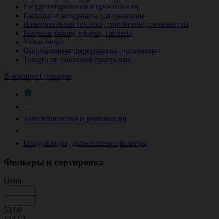
Гастроэнтерология и проктология
Расходные материалы для урологии
Измерительная техника, тонометры, глюкометры
Бытовая химия, уборка, гигиена
Утилизация
Облучатели-рециркуляторы, ингаляторы
Товары по бонусной программе
В корзине 0 товаров
→
Анестезиология и реанимация
→
Воздуховоды, дыхательные фильтры
Фильтры и сортировка
Цена
53.00
134.00