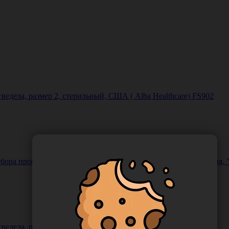
едела, размер 2, стерильный, США ( Alba Healthcare) FS902
бора проб газа, стерильный, индивидуальная упаковка, Италия, "
едела, размер 3, стерильный, США ( Alba Healthcare) FS903