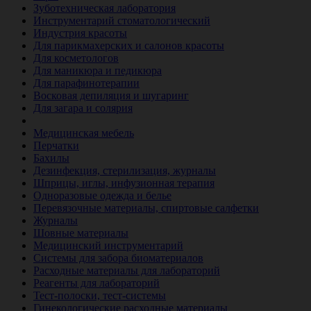
Зуботехническая лаборатория
Инструментарий стоматологический
Индустрия красоты
Для парикмахерских и салонов красоты
Для косметологов
Для маникюра и педикюра
Для парафинотерапии
Восковая депиляция и шугаринг
Для загара и солярия
Ветеринария
Медицинская мебель
Перчатки
Бахилы
Дезинфекция, стерилизация, журналы
Шприцы, иглы, инфузионная терапия
Одноразовые одежда и белье
Перевязочные материалы, спиртовые салфетки
Журналы
Шовные материалы
Медицинский инструментарий
Системы для забора биоматериалов
Расходные материалы для лабораторий
Реагенты для лабораторий
Тест-полоски, тест-системы
Гинекологические расходные материалы