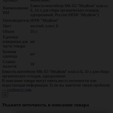
Артикул
0000030047
Емкость-контейнер МК-02-"МедКом" класса
Наименование
Б, 10 л для сбора органических отходов,
ИМ
одноразовый, Россия (НПФ "МедКом")
Производитель
НПФ "МедКом"
Цвет
желтый, класс Б
Объем
10 л
Единица
измерения для
шт
части товара:
Базовая
шт
единица
Ставки
10
налогов
Емкость-контейнер МК-02-"МедКом" класса Б, 10 л для сбора
органических отходов, одноразовый
В описании товара могут иметь место неточности или
недостающая информация. Если вы заметили такую проблему
—
сообщите нам
.
×
Укажите неточность в описании товара