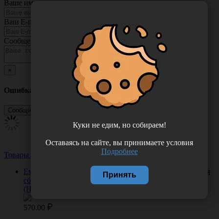
Ваше имя
Ваш E-mail
Сообщение
×
Ошибка
Куки не едим, но собираем!
Оставаясь на сайте, вы принимаете условия
Подробнее
Товары из этой категории
Посмотреть все
Емкость-контейнер МК-02-"МедКом" класса Б, 20 л для
Принять
сбора органических отходов, одноразовый, Россия
(НПФ "МедКом")
570.00