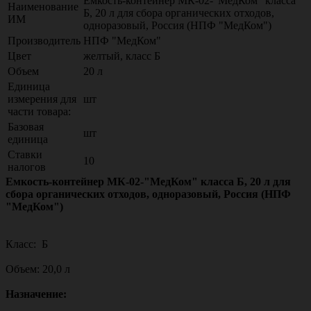
Емкость-контейнер МК-02-"МедКом" класса
Наименование
Б, 20 л для сбора органических отходов,
ИМ
одноразовый, Россия (НПФ "МедКом")
Производитель
НПФ "МедКом"
Цвет
желтый, класс Б
Объем
20 л
Единица
измерения для
шт
части товара:
Базовая
шт
единица
Ставки
10
налогов
Емкость-контейнер МК-02-"МедКом" класса Б, 20 л для
сбора органических отходов, одноразовый, Россия (НПФ
"МедКом")
Класс: Б
Объем: 20,0 л
Назначение: