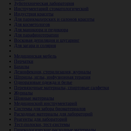
Зуботехническая лаборатория
Инструментарий стоматологический
Индустрия красоты
Для парикмахерских и салонов красоты
Для косметологов
Для маникюра и педикюра
Для парафинотерапии
Восковая депиляция и шугаринг
Для загара и солярия
Ветеринария
Медицинская мебель
Перчатки
Бахилы
Дезинфекция, стерилизация, журналы
Шприцы, иглы, инфузионная терапия
Одноразовые одежда и белье
Перевязочные материалы, спиртовые салфетки
Журналы
Шовные материалы
Медицинский инструментарий
Системы для забора биоматериалов
Расходные материалы для лабораторий
Реагенты для лабораторий
Тест-полоски, тест-системы
Гинекологические расходные материалы