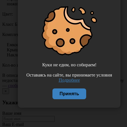
нижний диаметр - 28 см.
Цвет:
Класс Б – эпидемиологически опасные отходы.
Комплектующие:
Емкость - 1 шт.
Крышка - 1 шт.
Наклейка - 1 шт.
Куки не едим, но собираем!
Кол-во изделий в упаковке: 10 шт.
Оставаясь на сайте, вы принимаете условия
В описании товара могут иметь место неточности или
Подробнее
недостающая информация. Если вы заметили такую проблему
—
сообщите нам
.
×
Принять
Укажите неточность в описании товара
Ваше имя
Ваш E-mail