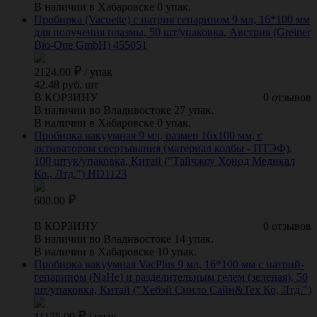
В наличии в Хабаровске 0 упак.
Пробирка (Vacuette) с натрия гепарином 9 мл, 16*100 мм
для получения плазмы, 50 шт/упаковка, Австрия (Greiner
Bio-One GmbH) 455051
2124.00
/
упак
42.48 руб. шт
В КОРЗИНУ
0 отзывов
В наличии во Владивостоке 27 упак.
В наличии в Хабаровске 0 упак.
Пробирка вакуумная 9 мл, размер 16х100 мм, с
активатором свертывания (материал колбы - ПТЭФ),
100 штук/упаковка, Китай ("Тайчжоу Хонод Медикал
Ко., Лтд.") HD1123
600.00
В КОРЗИНУ
0 отзывов
В наличии во Владивостоке 14 упак.
В наличии в Хабаровске 10 упак.
Пробирка вакуумная VacPlus 9 мл, 16*100 мм с натрий-
гепарином (NaHe) и разделительным гелем (зеленая), 50
шт/упаковка, Китай ("Хебэй Синло Сайн&Тех Ко, Лтд.")
11175.00
/
упак