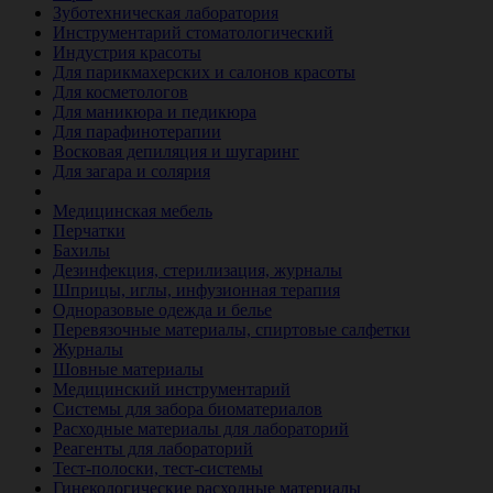
Зуботехническая лаборатория
Инструментарий стоматологический
Индустрия красоты
Для парикмахерских и салонов красоты
Для косметологов
Для маникюра и педикюра
Для парафинотерапии
Восковая депиляция и шугаринг
Для загара и солярия
Ветеринария
Медицинская мебель
Перчатки
Бахилы
Дезинфекция, стерилизация, журналы
Шприцы, иглы, инфузионная терапия
Одноразовые одежда и белье
Перевязочные материалы, спиртовые салфетки
Журналы
Шовные материалы
Медицинский инструментарий
Системы для забора биоматериалов
Расходные материалы для лабораторий
Реагенты для лабораторий
Тест-полоски, тест-системы
Гинекологические расходные материалы