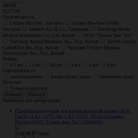
380.00
11175.00
Производитель
Greiner Bio One, Австрия
Greiner Bio-One GmbH.
Австрия
Sarstedt AG & Co., Германия
Yancheng Huida
Medical Instruments Co., Ltd. Китай
ООО "Гранат Био Тех"
Тайчжоу Хонод Медикал Ко., Лтд., Китай
Хебэй Синло
Сайн&Тех Ко, Лтд., Китай
Чжецзян Гундун Медикл
Текнолоджи Ко., Лтд., Китай
Размер
0,5 мл
2 мл
3,6 мл
4 мл
6 мл
9 мл
Сортировать по
наименованию
возрастанию цены
убыванию цены
Наличие
Только в наличии
Пробирки для забора крови
Пробирка вакуумная для взятия венозной крови «Acti-
Fine®» 4 мл, 13*75 мм, с К3 ЭДТА, 50 шт/упаковка,
Россия (ООО "Гранат Био Тех") 10094005
1024.00
/
упак