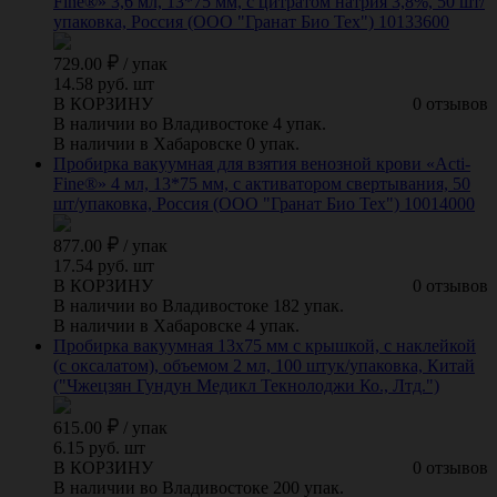
Fine®» 3,6 мл, 13*75 мм, с цитратом натрия 3,8%, 50 шт/
упаковка, Россия (ООО "Гранат Био Тех") 10133600
729.00
/
упак
14.58 руб. шт
В КОРЗИНУ
0 отзывов
В наличии во Владивостоке 4 упак.
В наличии в Хабаровске 0 упак.
Пробирка вакуумная для взятия венозной крови «Acti-
Fine®» 4 мл, 13*75 мм, с активатором свертывания, 50
шт/упаковка, Россия (ООО "Гранат Био Тех") 10014000
877.00
/
упак
17.54 руб. шт
В КОРЗИНУ
0 отзывов
В наличии во Владивостоке 182 упак.
В наличии в Хабаровске 4 упак.
Пробирка вакуумная 13х75 мм с крышкой, с наклейкой
(с оксалатом), объемом 2 мл, 100 штук/упаковка, Китай
("Чжецзян Гундун Медикл Текнолоджи Ко., Лтд.")
615.00
/
упак
6.15 руб. шт
В КОРЗИНУ
0 отзывов
В наличии во Владивостоке 200 упак.