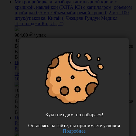
Микропробирка для забора капиллярной крови с
крышкой, наклейкой (ЭДТА К3) с капилляром, объемом
пробирки 0,5 мл. Объем забираемой крови 0,2 мл., 100
штук/упаковка, Китай ("Чжецзян Гундун Медикл
Текнолоджи Ко., Лтд.")
984.00
/
упак
9.84 руб. шт
В КОРЗИНУ
0 отзывов
В наличии во Владивостоке 76 упак.
В наличии в Хабаровске 2 упак.
Пробирка вакуумная для взятия венозной крови «Acti-
Fine®» 4 мл, 13*75 мм, с активатором свертывания,
гелем, 50 шт/упаковка, Россия (ООО "Гранат Био Тех")
10024000
1073.00
/
упак
21.46 руб. шт
В КОРЗИНУ
0 отзывов
В наличии во Владивостоке 15 упак.
В наличии в Хабаровске 0 упак.
Куки не едим, но собираем!
Пробирка вакуумная для взятия венозной крови «Acti-
Fine®» 9 мл, 16*100 мм, без добавок, 50 шт/упаковка,
Оставаясь на сайте, вы принимаете условия
Россия (ООО "Гранат Био Тех") 12199000
Подробнее