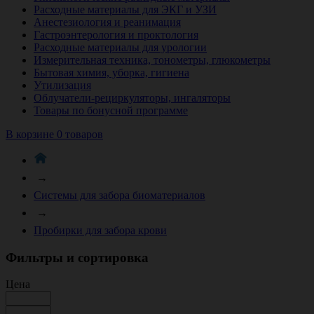
Расходные материалы для ЭКГ и УЗИ
Анестезиология и реанимация
Гастроэнтерология и проктология
Расходные материалы для урологии
Измерительная техника, тонометры, глюкометры
Бытовая химия, уборка, гигиена
Утилизация
Облучатели-рециркуляторы, ингаляторы
Товары по бонусной программе
В корзине 0 товаров
→
Системы для забора биоматериалов
→
Пробирки для забора крови
Фильтры и сортировка
Цена