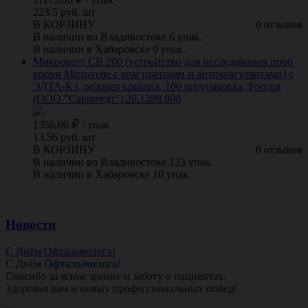
223.5 руб. шт
В КОРЗИНУ
0 отзывов
В наличии во Владивостоке 6 упак.
В наличии в Хабаровске 0 упак.
Микроветт СВ 200 (устройство для исследования проб
крови Microvette с коагулянтами и антикоагулянтами) с
ЭДТА-К3, розовая крышка, 100 шт/упаковка, Россия
(ООО "Сарштедт") 20.1288.800
1356.00
/
упак
13.56 руб. шт
В КОРЗИНУ
0 отзывов
В наличии во Владивостоке 123 упак.
В наличии в Хабаровске 10 упак.
Новости
С Днём Офтальмолога!
С Днём
Офтальмолога
!
Спасибо за ясное зрение и заботу о пациентах.
Здоровья вам и новых профессиональных побед!