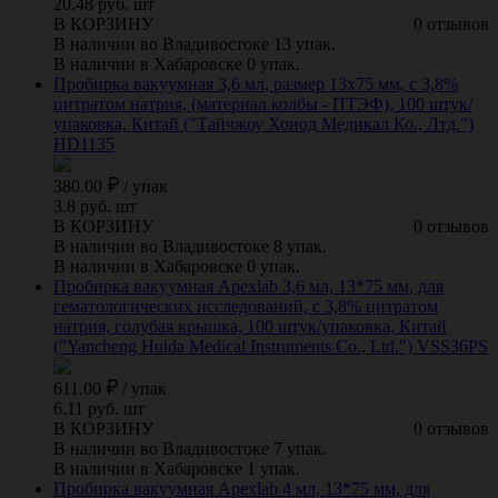
20.48 руб. шт
В КОРЗИНУ
0 отзывов
В наличии во Владивостоке 13 упак.
В наличии в Хабаровске 0 упак.
Пробирка вакуумная 3,6 мл, размер 13х75 мм, с 3,8%
цитратом натрия, (материал колбы - ПТЭФ), 100 штук/
упаковка, Китай ("Тайчжоу Хонод Медикал Ко., Лтд.")
HD1135
380.00
/
упак
3.8 руб. шт
В КОРЗИНУ
0 отзывов
В наличии во Владивостоке 8 упак.
В наличии в Хабаровске 0 упак.
Пробирка вакуумная Apexlab 3,6 мл, 13*75 мм, для
гематологических исследований, с 3,8% цитратом
натрия, голубая крышка, 100 штук/упаковка, Китай
("Yancheng Huida Medical Instruments Co., Ltd.") VSS36PS
611.00
/
упак
6.11 руб. шт
В КОРЗИНУ
0 отзывов
В наличии во Владивостоке 7 упак.
В наличии в Хабаровске 1 упак.
Пробирка вакуумная Apexlab 4 мл, 13*75 мм, для