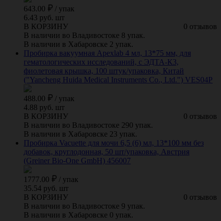
643.00
/
упак
6.43 руб. шт
В КОРЗИНУ
0 отзывов
В наличии во Владивостоке 8 упак.
В наличии в Хабаровске 2 упак.
Пробирка вакуумная Apexlab 4 мл, 13*75 мм, для
гематологических исследований, с ЭДТА-К3,
фиолетовая крышка, 100 штук/упаковка, Китай
("Yancheng Huida Medical Instruments Co., Ltd.") VES04P
488.00
/
упак
4.88 руб. шт
В КОРЗИНУ
0 отзывов
В наличии во Владивостоке 290 упак.
В наличии в Хабаровске 23 упак.
Пробирка Vacuette для мочи 6,5 (6) мл, 13*100 мм без
добавок, круглодонная, 50 шт/упаковка, Австрия
(Greiner Bio-One GmbH) 456007
1777.00
/
упак
35.54 руб. шт
В КОРЗИНУ
0 отзывов
В наличии во Владивостоке 9 упак.
В наличии в Хабаровске 0 упак.