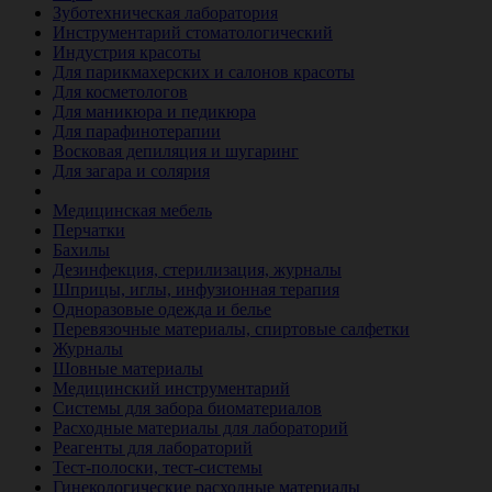
Зуботехническая лаборатория
Инструментарий стоматологический
Индустрия красоты
Для парикмахерских и салонов красоты
Для косметологов
Для маникюра и педикюра
Для парафинотерапии
Восковая депиляция и шугаринг
Для загара и солярия
Ветеринария
Медицинская мебель
Перчатки
Бахилы
Дезинфекция, стерилизация, журналы
Шприцы, иглы, инфузионная терапия
Одноразовые одежда и белье
Перевязочные материалы, спиртовые салфетки
Журналы
Шовные материалы
Медицинский инструментарий
Системы для забора биоматериалов
Расходные материалы для лабораторий
Реагенты для лабораторий
Тест-полоски, тест-системы
Гинекологические расходные материалы