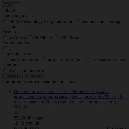
67.00
806.00
Производитель
Mioki Technology Corporation Ltd
Sanmi manufacturing
co., Ltd
Размер
45*60 см
60*60 см
60*90 см
Стерильность
да
Сортировать по
наименованию
возрастанию цены
убыванию цены
Наличие
Только в наличии
Одноразовые впитывающие пеленки
Пеленка впитывающая "Taka Home" бамбуковая
впитывающая, одноразовая, для взрослых, 60*90 см, 30
штук/упаковка, Корея (Sanmi manufacturing co., Ltd.)
905149
553.00
/
упак
18.43 руб. шт
В КОРЗИНУ
0 отзывов