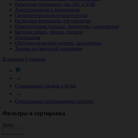
Расходные материалы для ЭКГ и УЗИ
Анестезиология и реанимация
Гастроэнтерология и проктология
Расходные материалы для урологии
Измерительная техника, тонометры, глюкометры
Бытовая химия, уборка, гигиена
Утилизация
Облучатели-рециркуляторы, ингаляторы
Товары по бонусной программе
В корзине 0 товаров
→
Одноразовые одежда и белье
→
Одноразовые впитывающие пеленки
Фильтры и сортировка
Цена