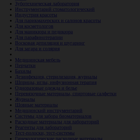
Зуботехническая лаборатория
Инструментарий стоматологический
Индустрия красоты
Для парикмахерских и салонов красоты
Для косметологов
Для маникюра и педикюра
Для парафинотерапии
Восковая депиляция и шугаринг
Для загара и солярия
Ветеринария
Медицинская мебель
Перчатки
Бахилы
Дезинфекция, стерилизация, журналы
Шприцы, иглы, инфузионная терапия
Одноразовые одежда и белье
Перевязочные материалы, спиртовые салфетки
Журналы
Шовные материалы
Медицинский инструментарий
Системы для забора биоматериалов
Расходные материалы для лабораторий
Реагенты для лабораторий
Тест-полоски, тест-системы
Гинекологические расходные материалы