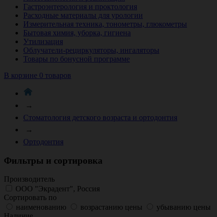
Гастроэнтерология и проктология
Расходные материалы для урологии
Измерительная техника, тонометры, глюкометры
Бытовая химия, уборка, гигиена
Утилизация
Облучатели-рециркуляторы, ингаляторы
Товары по бонусной программе
В корзине 0 товаров
→
Стоматология детского возраста и ортодонтия
→
Ортодонтия
Фильтры и сортировка
Производитель
ООО "Экрадент", Россия
Сортировать по
наименованию
возрастанию цены
убыванию цены
Наличие