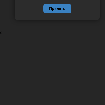
Принять
в!