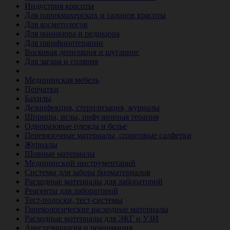
Индустрия красоты
Для парикмахерских и салонов красоты
Для косметологов
Для маникюра и педикюра
Для парафинотерапии
Восковая депиляция и шугаринг
Для загара и солярия
Ветеринария
Медицинская мебель
Перчатки
Бахилы
Дезинфекция, стерилизация, журналы
Шприцы, иглы, инфузионная терапия
Одноразовые одежда и белье
Перевязочные материалы, спиртовые салфетки
Журналы
Шовные материалы
Медицинский инструментарий
Системы для забора биоматериалов
Расходные материалы для лабораторий
Реагенты для лабораторий
Тест-полоски, тест-системы
Гинекологические расходные материалы
Расходные материалы для ЭКГ и УЗИ
Анестезиология и реанимация