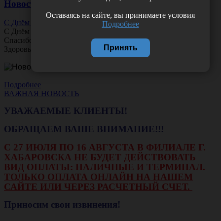
Новости
Оставаясь на сайте, вы принимаете условия
С Днём Офтальмолога!
Подробнее
С Днём
Офтальмолога
!
Спасибо за ясное зрение и заботу о пациентах.
Принять
Здоровья вам и новых профессиональных побед!
Подробнее
ВАЖНАЯ НОВОСТЬ
УВАЖАЕМЫЕ КЛИЕНТЫ!
ОБРАЩАЕМ ВАШЕ ВНИМАНИЕ!!!
С 27 ИЮЛЯ ПО 16 АВГУСТА В ФИЛИАЛЕ Г.
ХАБАРОВСКА НЕ БУДЕТ ДЕЙСТВОВАТЬ
ВИД ОПЛАТЫ: НАЛИЧНЫЕ И ТЕРМИНАЛ.
ТОЛЬКО ОПЛАТА ОНЛАЙН НА НАШЕМ
САЙТЕ ИЛИ ЧЕРЕЗ РАСЧЕТНЫЙ СЧЕТ.
Приносим свои извинения!