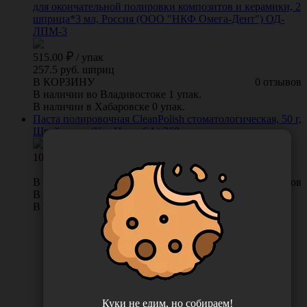
для окончательной полировки композитов и керамики, 2
шприца*3 мл, Россия (ООО "НКФ Омега-Дент") ОД-
ЛПМ-3
515.00
/
упак
257.5 руб. шприц
В КОРЗИНУ
0 отзывов
В наличии во Владивостоке 1 упак.
В наличии в Хабаровске 0 упак.
Паста полировочная CleanPolish стоматологическая, 50 г,
Швейцария (KerrHawe SA) 360
1092.00
В КОРЗИНУ
0 отзывов
В наличии во Владивостоке 5 шт.
В наличии в Хабаровске 0 шт.
Куки не едим, но собираем!