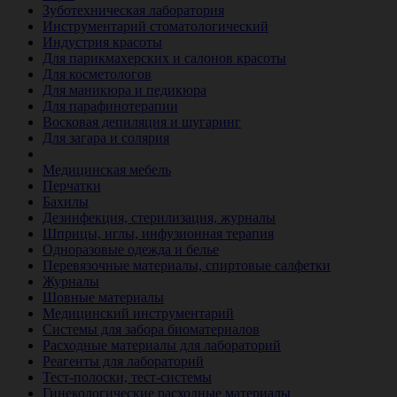
Зуботехническая лаборатория
Инструментарий стоматологический
Индустрия красоты
Для парикмахерских и салонов красоты
Для косметологов
Для маникюра и педикюра
Для парафинотерапии
Восковая депиляция и шугаринг
Для загара и солярия
Ветеринария
Медицинская мебель
Перчатки
Бахилы
Дезинфекция, стерилизация, журналы
Шприцы, иглы, инфузионная терапия
Одноразовые одежда и белье
Перевязочные материалы, спиртовые салфетки
Журналы
Шовные материалы
Медицинский инструментарий
Системы для забора биоматериалов
Расходные материалы для лабораторий
Реагенты для лабораторий
Тест-полоски, тест-системы
Гинекологические расходные материалы