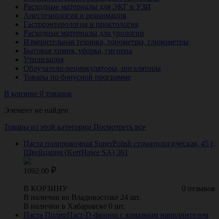
Расходные материалы для ЭКГ и УЗИ
Анестезиология и реанимация
Гастроэнтерология и проктология
Расходные материалы для урологии
Измерительная техника, тонометры, глюкометры
Бытовая химия, уборка, гигиена
Утилизация
Облучатели-рециркуляторы, ингаляторы
Товары по бонусной программе
В корзине 0 товаров
Элемент не найден
Товары из этой категории
Посмотреть все
Паста полировочная SuperPolish стоматологическая, 45 г,
Швейцария (KerrHawe SA) 361
1092.00
В КОРЗИНУ
0 отзывов
В наличии во Владивостоке 24 шт.
В наличии в Хабаровске 0 шт.
Паста ПолирПаст-D-финиш с алмазным наполнителем