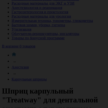
Расходные материалы для ЭКГ и УЗИ
Анестезиология и реанимация
Гастроэнтерология и проктология
Расходные материалы для урологии
Измерительная техника, тонометры, глюкометры
Бытовая химия, уборка, гигиена
Утилизация
Облучатели-рециркуляторы, ингаляторы
Товары по бонусной программе
В корзине 0 товаров
→
Анестезия
→
Карпульные шприцы
Шприц карпульный
"Treatway" для дентальной