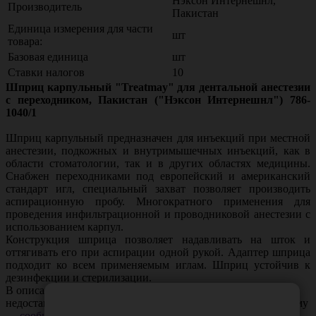
Нэксон Интернешнл,
Производитель
Пакистан
Единица измерения для части
шт
товара:
Базовая единица
шт
Ставки налогов
10
Шприц карпульный "Treatmay" для дентальной анестезии
с переходником, Пакистан ("Нэксон Интернешнл") 786-
1040/1
Шприц карпульный предназначен для инъекций при местной
анестезии, подкожных и внутримышечных инъекций, как в
области стоматологии, так и в других областях медицины.
Снабжен переходниками под европейский и американский
стандарт игл, специальный захват позволяет производить
аспирационную пробу. Многократного применения для
проведения инфильтрационной и проводниковой анестезии с
использованием карпул.
Конструкция шприца позволяет надавливать на шток и
оттягивать его при аспирации одной рукой. Адаптер шприца
подходит ко всем применяемым иглам. Шприц устойчив к
дезинфекции и стерилизации.
В описании товара могут иметь место неточности или
недостающая информация. Если вы заметили такую проблему
—
сообщите нам
.