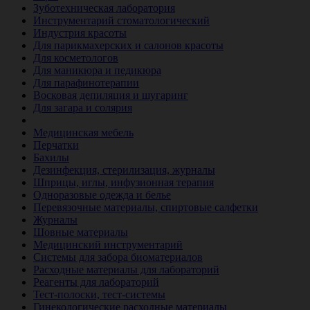
Зуботехническая лаборатория
Инструментарий стоматологический
Индустрия красоты
Для парикмахерских и салонов красоты
Для косметологов
Для маникюра и педикюра
Для парафинотерапии
Восковая депиляция и шугаринг
Для загара и солярия
Ветеринария
Медицинская мебель
Перчатки
Бахилы
Дезинфекция, стерилизация, журналы
Шприцы, иглы, инфузионная терапия
Одноразовые одежда и белье
Перевязочные материалы, спиртовые салфетки
Журналы
Шовные материалы
Медицинский инструментарий
Системы для забора биоматериалов
Расходные материалы для лабораторий
Реагенты для лабораторий
Тест-полоски, тест-системы
Гинекологические расходные материалы