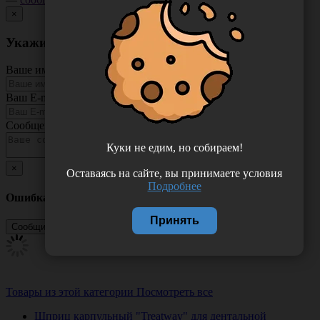
×
Укажите неточность в описании товара
Ваше имя
Ваш E-mail
Сообщение
Куки не едим, но собираем!
×
Оставаясь на сайте, вы принимаете условия
Подробнее
Ошибка
Принять
Товары из этой категории
Посмотреть все
Шприц карпульный "Treatway" для дентальной