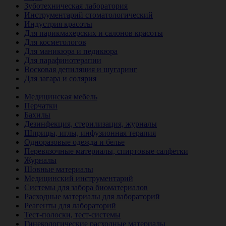
Зуботехническая лаборатория
Инструментарий стоматологический
Индустрия красоты
Для парикмахерских и салонов красоты
Для косметологов
Для маникюра и педикюра
Для парафинотерапии
Восковая депиляция и шугаринг
Для загара и солярия
Ветеринария
Медицинская мебель
Перчатки
Бахилы
Дезинфекция, стерилизация, журналы
Шприцы, иглы, инфузионная терапия
Одноразовые одежда и белье
Перевязочные материалы, спиртовые салфетки
Журналы
Шовные материалы
Медицинский инструментарий
Системы для забора биоматериалов
Расходные материалы для лабораторий
Реагенты для лабораторий
Тест-полоски, тест-системы
Гинекологические расходные материалы