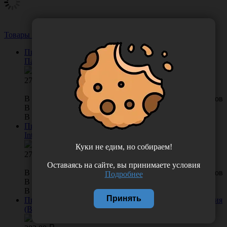
Товары из этой категории
Посмотреть все
Пинцет стоматологический изогнутый 147*0,8 мм,
Пакистан (Sammar International) П-114 П
272.00
В КОРЗИНУ
0 отзывов
В наличии во Владивостоке 8 шт.
В наличии в Хабаровске 0 шт.
Пинцет хирургический, 150 мм, Пакистан (Sammar
International) ПМ-8 П
Куки не едим, но собираем!
270.00
Оставаясь на сайте, вы принимаете условия
В КОРЗИНУ
0 отзывов
Подробнее
В наличии во Владивостоке 21 шт.
В наличии в Хабаровске 0 шт.
Принять
Пинцет зуботехнический 160*1,0 ПСи-"МИЗ-В", Россия
(Ворсма) П-115