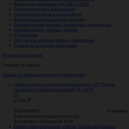
Расходные материалы для ЭКГ и УЗИ
Анестезиология и реанимация
Гастроэнтерология и проктология
Расходные материалы для урологии
Измерительная техника, тонометры, глюкометры
Бытовая химия, уборка, гигиена
Утилизация
Облучатели-рециркуляторы, ингаляторы
Товары по бонусной программе
В корзине 0 товаров
Элемент не найден
Товары из этой категории
Посмотреть все
Пинцет стоматологический изогнутый 147*0,8 мм,
Пакистан (Sammar International) П-114 П
272.00
В КОРЗИНУ
0 отзывов
В наличии во Владивостоке 8 шт.
В наличии в Хабаровске 0 шт.
Пинцет хирургический, 150 мм, Пакистан (Sammar