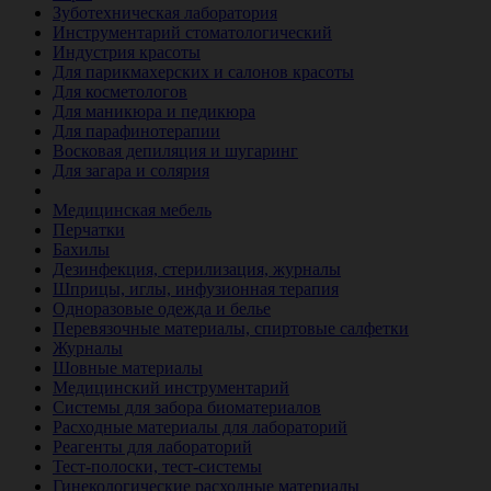
Зуботехническая лаборатория
Инструментарий стоматологический
Индустрия красоты
Для парикмахерских и салонов красоты
Для косметологов
Для маникюра и педикюра
Для парафинотерапии
Восковая депиляция и шугаринг
Для загара и солярия
Ветеринария
Медицинская мебель
Перчатки
Бахилы
Дезинфекция, стерилизация, журналы
Шприцы, иглы, инфузионная терапия
Одноразовые одежда и белье
Перевязочные материалы, спиртовые салфетки
Журналы
Шовные материалы
Медицинский инструментарий
Системы для забора биоматериалов
Расходные материалы для лабораторий
Реагенты для лабораторий
Тест-полоски, тест-системы
Гинекологические расходные материалы