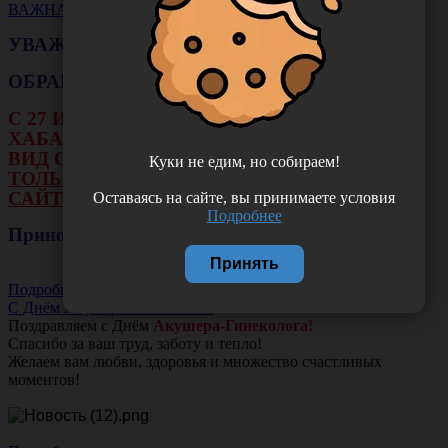
ВАЖНАЯ НОВОСТЬ
УВАЖАЕМЫЕ КЛИЕНТЫ!
ОБРАЩАЕМ ВАШЕ ВНИМАНИЕ!!!
С 27 ИЮЛЯ ПО 16 АВГУСТА В ФИЛИАЛЕ Г.
ХАБАРОВСКА НЕ БУДЕТ ДЕЙСТВОВАТЬ
ВИД ОПЛАТЫ: НАЛИЧНЫЕ И ТЕРМИНАЛ.
Куки не едим, но собираем!
ТОЛЬКО ОПЛАТА ОНЛАЙН НА НАШЕМ
САЙТЕ ИЛИ ЧЕРЕЗ РАСЧЕТНЫЙ СЧЕТ.
Оставаясь на сайте, вы принимаете условия
Подробнее
Приносим свои извинения!
Принять
Подробнее
С Днём Акушера-Гинеколога!
Поздравляем с Днём
Акушера-Гинеколога!
Спасибо за ваш труд, заботу и тепло!
Желаем вам любви, здоровья и множество счастливых
моментов!