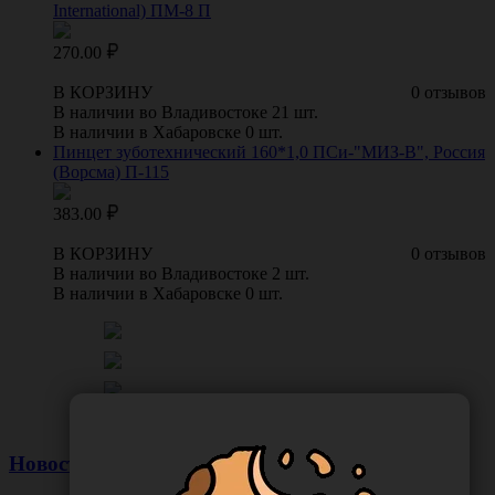
International) ПМ-8 П
270.00
В КОРЗИНУ
0 отзывов
В наличии во Владивостоке 21 шт.
В наличии в Хабаровске 0 шт.
Пинцет зуботехнический 160*1,0 ПСи-"МИЗ-В", Россия
(Ворсма) П-115
383.00
В КОРЗИНУ
0 отзывов
В наличии во Владивостоке 2 шт.
В наличии в Хабаровске 0 шт.
Новости