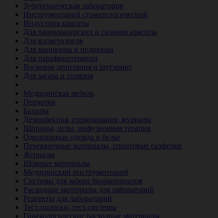
Зуботехническая лаборатория
Инструментарий стоматологический
Индустрия красоты
Для парикмахерских и салонов красоты
Для косметологов
Для маникюра и педикюра
Для парафинотерапии
Восковая депиляция и шугаринг
Для загара и солярия
Ветеринария
Медицинская мебель
Перчатки
Бахилы
Дезинфекция, стерилизация, журналы
Шприцы, иглы, инфузионная терапия
Одноразовые одежда и белье
Перевязочные материалы, спиртовые салфетки
Журналы
Шовные материалы
Медицинский инструментарий
Системы для забора биоматериалов
Расходные материалы для лабораторий
Реагенты для лабораторий
Тест-полоски, тест-системы
Гинекологические расходные материалы