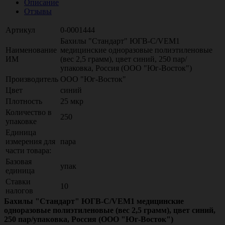
Описание
Отзывы
Артикул
0-0001444
Бахилы "Стандарт" ЮГВ-С/VEM1
Наименование
медицинские одноразовые полиэтиленовые
ИМ
(вес 2,5 грамм), цвет синий, 250 пар/
упаковка, Россия (ООО "Юг-Восток")
Производитель
ООО "Юг-Восток"
Цвет
синий
Плотность
25 мкр
Количество в
250
упаковке
Единица
измерения для
пара
части товара:
Базовая
упак
единица
Ставки
10
налогов
Бахилы "Стандарт" ЮГВ-С/VEM1 медицинские
одноразовые полиэтиленовые (вес 2,5 грамм), цвет синий,
250 пар/упаковка, Россия (ООО "Юг-Восток")