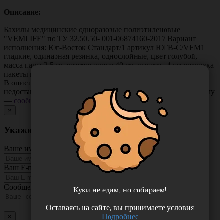
Описание:
Бахилы медицинские одноразовые полиэтиленовые
"VEMLIFE" по ТУ 32.50.50-
001-06874160-2017
Вариант
исполнения: Юг-Восток Стандарт/1 артикул ЮГВ-С/VEM1
гладкие, одинарная резинка, однослойные, цвет голубой,
масса пары 2,5 гр, размер: длина 40 см, высота 14 см упаковка
пакеты по 250 пар/3500 пар транспортная коробка.
В описании товара могут иметь место неточности или
недостающая информация. Если вы заметили такую проблему
—
сообщите нам
.
×
Укажите неточность в описании товара
Ваше имя
Ваш E-mail
Сообщение
Куки не едим, но собираем!
Оставаясь на сайте, вы принимаете условия
Подробнее
×