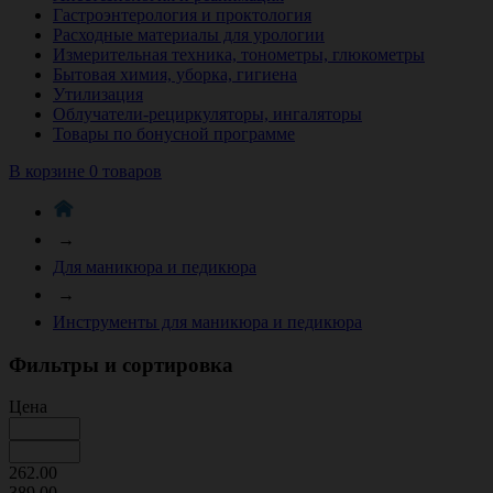
Гастроэнтерология и проктология
Расходные материалы для урологии
Измерительная техника, тонометры, глюкометры
Бытовая химия, уборка, гигиена
Утилизация
Облучатели-рециркуляторы, ингаляторы
Товары по бонусной программе
В корзине 0 товаров
→
Для маникюра и педикюра
→
Инструменты для маникюра и педикюра
Фильтры и сортировка
Цена
262.00
389.00