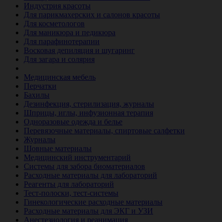
Индустрия красоты
Для парикмахерских и салонов красоты
Для косметологов
Для маникюра и педикюра
Для парафинотерапии
Восковая депиляция и шугаринг
Для загара и солярия
Ветеринария
Медицинская мебель
Перчатки
Бахилы
Дезинфекция, стерилизация, журналы
Шприцы, иглы, инфузионная терапия
Одноразовые одежда и белье
Перевязочные материалы, спиртовые салфетки
Журналы
Шовные материалы
Медицинский инструментарий
Системы для забора биоматериалов
Расходные материалы для лабораторий
Реагенты для лабораторий
Тест-полоски, тест-системы
Гинекологические расходные материалы
Расходные материалы для ЭКГ и УЗИ
Анестезиология и реанимация