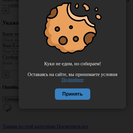
—
сообщите нам
.
×
Укажите неточность в описании товара
Ваше имя
Ваш E-mail
Сообщение
Куки не едим, но собираем!
Оставаясь на сайте, вы принимаете условия
×
Подробнее
Ошибка
Принять
Товары из этой категории
Посмотреть все