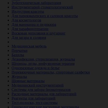
Зуботехническая лаборатория
Инструментарий стоматологический
Индустрия красоты
Для парикмахерских и салонов красоты
Для косметологов
Для маникюра и педикюра
Для парафинотерапии
Восковая депиляция и шугаринг
Для загара и солярия
Ветеринария
Медицинская мебель
Перчатки
Бахилы
Дезинфекция, стерилизация, журналы
Шприцы, иглы, инфузионная терапия
Одноразовые одежда и белье
Перевязочные материалы, спиртовые салфетки
Журналы
Шовные материалы
Медицинский инструментарий
Системы для забора биоматериалов
Расходные материалы для лабораторий
Реагенты для лабораторий
Тест-полоски, тест-системы
Гинекологические расходные материалы