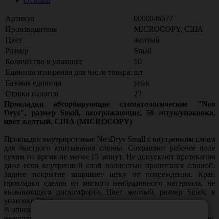
Отзывы
Артикул
0000046577
Производитель
MICROCOPY, США
Цвет
желтый
Размер
Small
Количество в упаковке
50
Единица измерения для части товара:
шт
Базовая единица
упак
Ставки налогов
22
Прокладки абсорбирующие стоматологические "Neo
Drys", размер Small, неотражающие, 50 штук/упаковка,
цвет желтый, США (MICROCOPY)
Прокладки внутриротовые NeoDrys Small с внутренним слоем
для быстрого впитывания слюны. Сохраняют рабочее поле
сухим на время не менее 15 минут. Не допускают протекания
даже если внутренний слой полностью пропитался слюной.
Заднее покрытие защищает щеку от повреждения. Край
прокладки сделан из мягкого неабразивного материала, не
вызывающего дискомфорта. Цвет желтый, размер Small, в
упаковке 50шт.
В описании товара могут иметь место неточности или
недостающая информация. Если вы заметили такую проблему