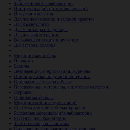
Зуботехническая лаборатория
Инструментарий стоматологический
Индустрия красоты
Для парикмахерских и салонов красоты
Для косметологов
Для маникюра и педикюра
Для парафинотерапии
Восковая депиляция и шугаринг
Для загара и солярия
Ветеринария
Медицинская мебель
Перчатки
Бахилы
Дезинфекция, стерилизация, журналы
Шприцы, иглы, инфузионная терапия
Одноразовые одежда и белье
Перевязочные материалы, спиртовые салфетки
Журналы
Шовные материалы
Медицинский инструментарий
Системы для забора биоматериалов
Расходные материалы для лабораторий
Реагенты для лабораторий
Тест-полоски, тест-системы
Гинекологические расходные материалы