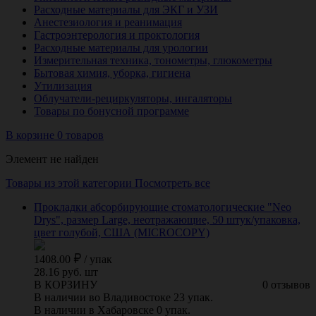
Расходные материалы для ЭКГ и УЗИ
Анестезиология и реанимация
Гастроэнтерология и проктология
Расходные материалы для урологии
Измерительная техника, тонометры, глюкометры
Бытовая химия, уборка, гигиена
Утилизация
Облучатели-рециркуляторы, ингаляторы
Товары по бонусной программе
В корзине 0 товаров
Элемент не найден
Товары из этой категории
Посмотреть все
Прокладки абсорбирующие стоматологические "Neo
Drys", размер Large, неотражающие, 50 штук/упаковка,
цвет голубой, США (MICROCOPY)
1408.00
/
упак
28.16 руб. шт
В КОРЗИНУ
0 отзывов
В наличии во Владивостоке 23 упак.
В наличии в Хабаровске 0 упак.