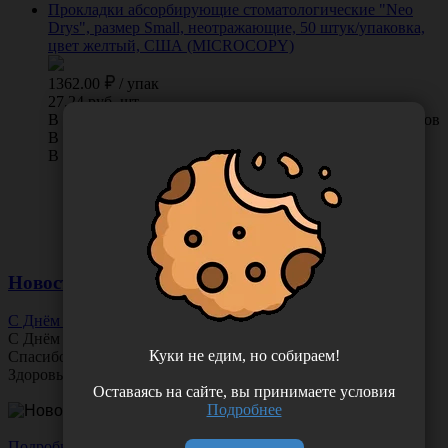
Прокладки абсорбирующие стоматологические "Neo
Drys", размер Small, неотражающие, 50 штук/упаковка,
цвет желтый, США (MICROCOPY)
1362.00
/
упак
27.24 руб. шт
В КОРЗИНУ
0 отзывов
В наличии во Владивостоке 15 упак.
В наличии в Хабаровске 0 упак.
Новости
С Днём Офтальмолога!
С Днём
Офтальмолога
!
Куки не едим, но собираем!
Спасибо за ясное зрение и заботу о пациентах.
Здоровья вам и новых профессиональных побед!
Оставаясь на сайте, вы принимаете условия
Подробнее
Подробнее