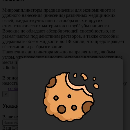
Микроаппликаторы предназначены для экономичного и
удобного нанесения (внесения) различных медицинских
гелей, жидкотекучих или пастообразных и других
стоматологических материалов на зуб/зубы пациента.
Волокна не обладают абсорбирующей способностью, не
размягчаются под действием растворов, а также способны
удерживать объём жидкости до 1/8 капли, что предотвращает
её стекание и разбрызгивание.
Наконечник аппликатора можно направлять под любым
углом, что позволяет наносить материал в труднодоступные
места и выполнять сложные стоматологические операции.
Ultrafine - характеризуются маленьким кончиком/щёточкой.
В описании товара могут иметь место неточности или
недостающая информация. Если вы заметили такую проблему
—
сообщите нам
.
×
Укажите неточность в описании товара
Ваше имя
Ваш E-mail