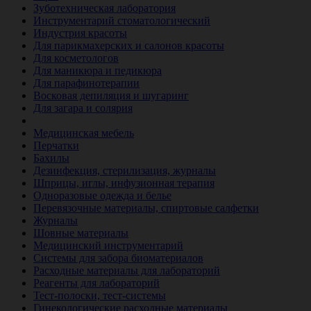
Зуботехническая лаборатория
Инструментарий стоматологический
Индустрия красоты
Для парикмахерских и салонов красоты
Для косметологов
Для маникюра и педикюра
Для парафинотерапии
Восковая депиляция и шугаринг
Для загара и солярия
Ветеринария
Медицинская мебель
Перчатки
Бахилы
Дезинфекция, стерилизация, журналы
Шприцы, иглы, инфузионная терапия
Одноразовые одежда и белье
Перевязочные материалы, спиртовые салфетки
Журналы
Шовные материалы
Медицинский инструментарий
Системы для забора биоматериалов
Расходные материалы для лабораторий
Реагенты для лабораторий
Тест-полоски, тест-системы
Гинекологические расходные материалы