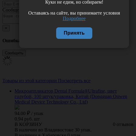
Куки не едим, но собираем!
Сообщение
Оставаясь на сайте, вы принимаете условия
Подробнее
×
Принять
Ошибка
Товары из этой категории
Посмотреть все
Микроаппликатор Dental Formula®Ultrafine, цвет
голубой, 100 штук/упаковка, Китай (Dongguan Ouwen
Medical Device Technology Cо., Ltd)
94.00
/
упак
0.94 руб. шт
В КОРЗИНУ
0 отзывов
В наличии во Владивостоке 30 упак.
В наличии в Хабаровске 0 упак.