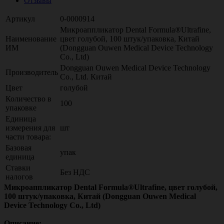
Отзывы
Артикул
0-0000914
Микроаппликатор Dental Formula®Ultrafine,
Наименование
цвет голубой, 100 штук/упаковка, Китай
ИМ
(Dongguan Ouwen Medical Device Technology
Cо., Ltd)
Dongguan Ouwen Medical Device Technology
Производитель
Cо., Ltd. Китай
Цвет
голубой
Количество в
100
упаковке
Единица
измерения для
шт
части товара:
Базовая
упак
единица
Ставки
Без НДС
налогов
Микроаппликатор Dental Formula®Ultrafine, цвет голубой,
100 штук/упаковка, Китай (Dongguan Ouwen Medical
Device Technology Cо., Ltd)
Описание: