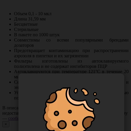
Объем 0,1 - 10 мкл
Длина 31,59 мм
Бесцветные
Стерильные
В пакете по 1000 штук
Совместимы со всеми популярными брендами
дозаторов
Предотвращает контаминацию при распространении
аэрозоля в пипетки и их загрязнении
Фильтры изготовлены из автоклавируемого
полиэтилена и не содержат ингибиторов ПЦР
Автоклавируются при температуре 121°С в течение 20
минут
Сертифицированы на отсутствие ДНКаз, РНКаз и
эндотоксинов
Упакован в полиэтиленовый пакет с возможностью
повторного закрывания
В описании товара могут иметь место неточности или
недостающая информация. Если вы заметили такую проблему
—
сообщите нам
.
×