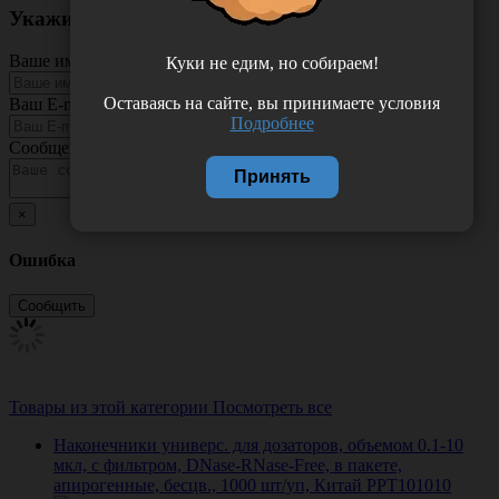
Укажите неточность в описании товара
Ваше имя
Куки не едим, но собираем!
Оставаясь на сайте, вы принимаете условия
Ваш E-mail
Подробнее
Сообщение
Принять
×
Ошибка
Товары из этой категории
Посмотреть все
Наконечники универс. для дозаторов, объемом 0.1-10
мкл, с фильтром, DNase-RNase-Free, в пакете,
апирогенные, бесцв., 1000 шт/уп, Китай PPT101010