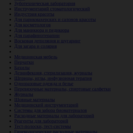
Зуботехническая лаборатория
Инструментарий стоматологический
Индустрия красоты
Для парикмахерских и салонов красоты
Для косметологов
Для маникюра и педикюра
Для парафинотерапии
Восковая депиляция и шугаринг
Для загара и солярия
Ветеринария
Медицинская мебель
Перчатки
Бахилы
Дезинфекция, стерилизация, журналы
Шприцы, иглы, инфузионная терапия
Одноразовые одежда и белье
Перевязочные материалы, спиртовые салфетки
Журналы
Шовные материалы
Медицинский инструментарий
Системы для забора биоматериалов
Расходные материалы для лабораторий
Реагенты для лабораторий
Тест-полоски, тест-системы
Гинекологические расходные материалы