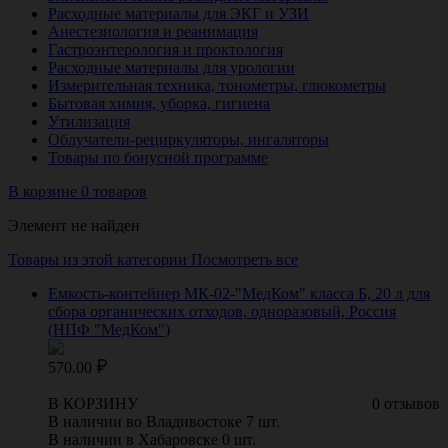
Расходные материалы для ЭКГ и УЗИ
Анестезиология и реанимация
Гастроэнтерология и проктология
Расходные материалы для урологии
Измерительная техника, тонометры, глюкометры
Бытовая химия, уборка, гигиена
Утилизация
Облучатели-рециркуляторы, ингаляторы
Товары по бонусной программе
В корзине 0 товаров
Элемент не найден
Товары из этой категории
Посмотреть все
Емкость-контейнер МК-02-"МедКом" класса Б, 20 л для
сбора органических отходов, одноразовый, Россия
(НПФ "МедКом")
570.00
В КОРЗИНУ
0 отзывов
В наличии во Владивостоке 7 шт.
В наличии в Хабаровске 0 шт.