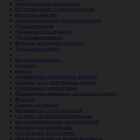
Зуботехническая лаборатория
Инструментарий стоматологический
Индустрия красоты
Для парикмахерских и салонов красоты
Для косметологов
Для маникюра и педикюра
Для парафинотерапии
Восковая депиляция и шугаринг
Для загара и солярия
Ветеринария
Медицинская мебель
Перчатки
Бахилы
Дезинфекция, стерилизация, журналы
Шприцы, иглы, инфузионная терапия
Одноразовые одежда и белье
Перевязочные материалы, спиртовые салфетки
Журналы
Шовные материалы
Медицинский инструментарий
Системы для забора биоматериалов
Расходные материалы для лабораторий
Реагенты для лабораторий
Тест-полоски, тест-системы
Гинекологические расходные материалы