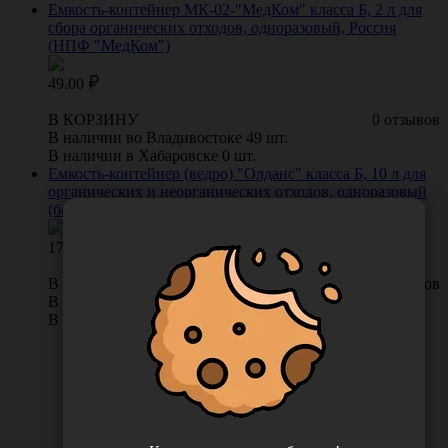
Емкость-контейнер МК-02-"МедКом" класса Б, 2 л для
сбора органических отходов, одноразовый, Россия
(НПФ "МедКом")
49.00
В КОРЗИНУ
0 отзывов
В наличии во Владивостоке 49 шт.
В наличии в Хабаровске 0 шт.
Емкость-контейнер (ведро) "Олданс" класса Б, 10 л для
органических и неорганических отходов, одноразовый
(белый, этикетка), Россия (ЗАО "Олданс")
170.00
В КОРЗИНУ
0 отзывов
В наличии во Владивостоке 11 шт.
В наличии в Хабаровске 0 шт.