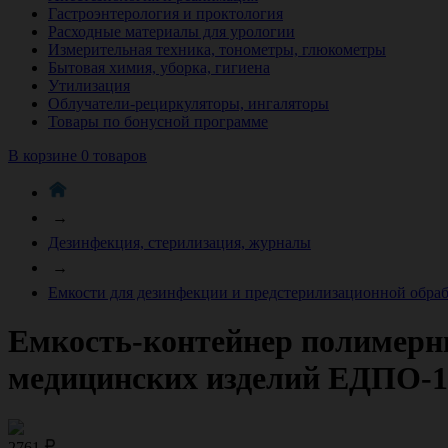
Гастроэнтерология и проктология
Расходные материалы для урологии
Измерительная техника, тонометры, глюкометры
Бытовая химия, уборка, гигиена
Утилизация
Облучатели-рециркуляторы, ингаляторы
Товары по бонусной программе
В корзине 0 товаров
→
Дезинфекция, стерилизация, журналы
→
Емкости для дезинфекции и предстерилизационной обра
Емкость-контейнер полимерн
медицинских изделий ЕДПО-10
2761