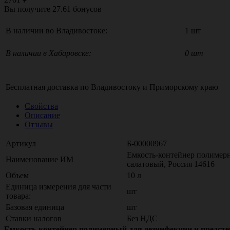
Вы получите
27.61
бонусов
В наличии во Владивостоке:
1 шт
В наличии в Хабаровске:
0 шт
Бесплатная доставка по
Владивостоку
и
Приморскому краю
Свойства
Описание
Отзывы
Артикул
Б-00000967
Емкость-контейнер полимер
Наименование ИМ
салатовый, Россия 14616
Объем
10 л
Единица измерения для части
шт
товара:
Базовая единица
шт
Ставки налогов
Без НДС
Емкость-контейнер полимерный для дезинфекции и предсте