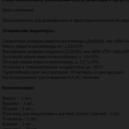
Цвет салатовый
Предназначены для дезинфекции и предстерилизационной обр
Технические параметры:
Габаритные размеры емкости-контейнера (ДхШхВ), мм: (494×
Масса емкости-контейнера, кг: 1,63±15%
Внутренние размеры поддона (ДхШхВ), мм: (406×276×146)±1
Полезный объем емкости-контейнера, л: 10±10%
Полный объем емкости-контейнера, л: 13,7±10%
Устойчив к температурному воздействию до +65˚С
Гарантийный срок эксплуатации: 18 месяцев со дня продажи
Регистрационное удостоверение ЕАЭС: наличие
Комплектация:
Корпус – 1 шт.,
Крышка – 1 шт.,
Поддон – 1 шт.,
Пластина для погружения в раствор легких изделий– 1 шт.,
Толкатель – 1 шт.,
Карман – 2 шт.,