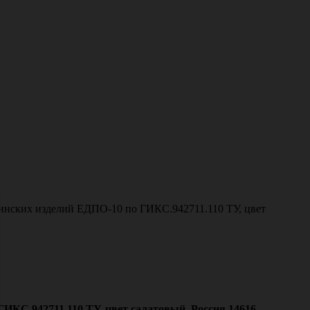
инских изделий ЕДПО-10 по ГИКС.942711.110 ТУ, цвет
ИКС.942711.110 ТУ, цвет салатовый, Россия 14616