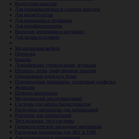
Индустрия красоты
Для парикмахерских и салонов красоты
Для косметологов
Для маникюра и педикюра
Для парафинотерапии
Восковая депиляция и шугаринг
Для загара и солярия
Ветеринария
Медицинская мебель
Перчатки
Бахилы
Дезинфекция, стерилизация, журналы
Шприцы, иглы, инфузионная терапия
Одноразовые одежда и белье
Перевязочные материалы, спиртовые салфетки
Журналы
Шовные материалы
Медицинский инструментарий
Системы для забора биоматериалов
Расходные материалы для лабораторий
Реагенты для лабораторий
Тест-полоски, тест-системы
Гинекологические расходные материалы
Расходные материалы для ЭКГ и УЗИ
Анестезиология и реанимация