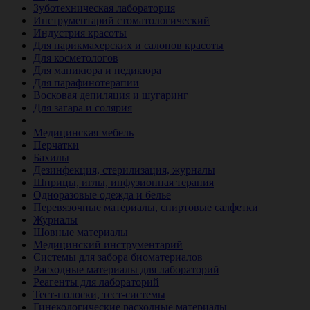
Зуботехническая лаборатория
Инструментарий стоматологический
Индустрия красоты
Для парикмахерских и салонов красоты
Для косметологов
Для маникюра и педикюра
Для парафинотерапии
Восковая депиляция и шугаринг
Для загара и солярия
Ветеринария
Медицинская мебель
Перчатки
Бахилы
Дезинфекция, стерилизация, журналы
Шприцы, иглы, инфузионная терапия
Одноразовые одежда и белье
Перевязочные материалы, спиртовые салфетки
Журналы
Шовные материалы
Медицинский инструментарий
Системы для забора биоматериалов
Расходные материалы для лабораторий
Реагенты для лабораторий
Тест-полоски, тест-системы
Гинекологические расходные материалы