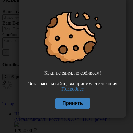
Укажите неточность в описании товара
Ваше имя
Ваш E-mail
Сообщение
×
Ошибка
Куки не едим, но собираем!
Оставаясь на сайте, вы принимаете условия
Подробнее
Принять
Товары из этой категории
Посмотреть все
Шкаф медицинский МД 2 1670/SS металлический
(металл/металл), Россия (ООО "НПО Промет")
17950.00