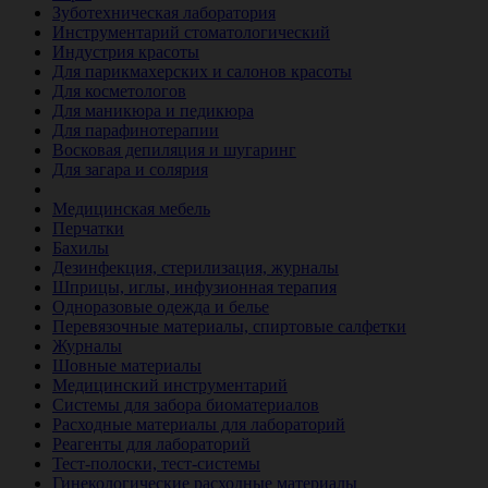
Зуботехническая лаборатория
Инструментарий стоматологический
Индустрия красоты
Для парикмахерских и салонов красоты
Для косметологов
Для маникюра и педикюра
Для парафинотерапии
Восковая депиляция и шугаринг
Для загара и солярия
Ветеринария
Медицинская мебель
Перчатки
Бахилы
Дезинфекция, стерилизация, журналы
Шприцы, иглы, инфузионная терапия
Одноразовые одежда и белье
Перевязочные материалы, спиртовые салфетки
Журналы
Шовные материалы
Медицинский инструментарий
Системы для забора биоматериалов
Расходные материалы для лабораторий
Реагенты для лабораторий
Тест-полоски, тест-системы
Гинекологические расходные материалы