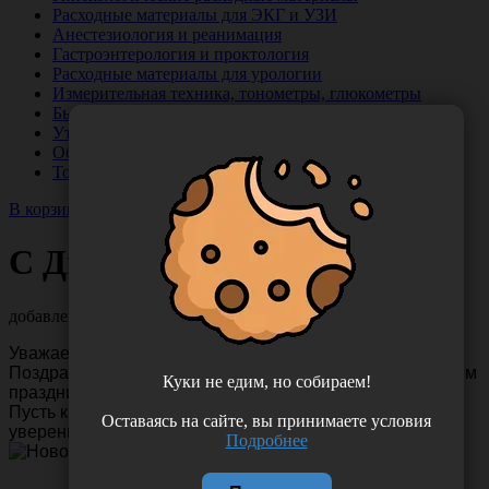
Расходные материалы для ЭКГ и УЗИ
Анестезиология и реанимация
Гастроэнтерология и проктология
Расходные материалы для урологии
Измерительная техника, тонометры, глюкометры
Бытовая химия, уборка, гигиена
Утилизация
Облучатели-рециркуляторы, ингаляторы
Товары по бонусной программе
В корзине 0 товаров
С Днём Уролога!
добавлено: 02.10.2025 г.
Уважаемые
Врачи-урологи!
Поздравляем вас с Международным профессиональным
Куки не едим, но собираем!
праздником!
Пусть каждый день будет наполнен радостью и
Оставаясь на сайте, вы принимаете условия
уверенностью в своих силах!
Подробнее