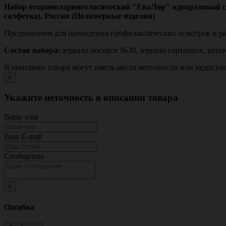
Набор оториноларингологический "ЕваЛор" одноразовый сте
салфетка), Россия (Полимерные изделия)
Предназначен для проведения профилактических осмотров и р
Состав набора:
зеркало носовое №30, зеркало гортанное, шпате
В описании товара могут иметь место неточности или недост
×
Укажите неточность в описании товара
Ваше имя
Ваш E-mail
Сообщение
×
Ошибка