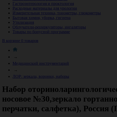
Гастроэнтерология и проктология
Расходные материалы для урологии
Измерительная техника, тонометры, глюкометры
Бытовая химия, уборка, гигиена
Утилизация
Облучатели-рециркуляторы, ингаляторы
Товары по бонусной программе
В корзине 0 товаров
→
Медицинский инструментарий
→
ЛОР: зеркала, воронки, наборы
Набор оториноларингологичес
носовое №30,зеркало гортанн
перчатки, салфетка), Россия 