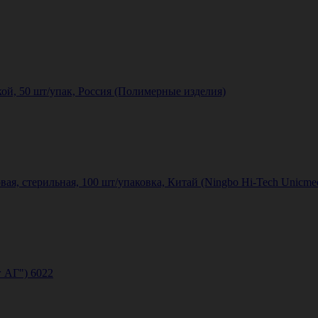
ой, 50 шт/упак, Россия (Полимерные изделия)
ая, стерильная, 100 шт/упаковка, Китай (Ningbo Hi-Tech Unicmed 
г АГ") 6022