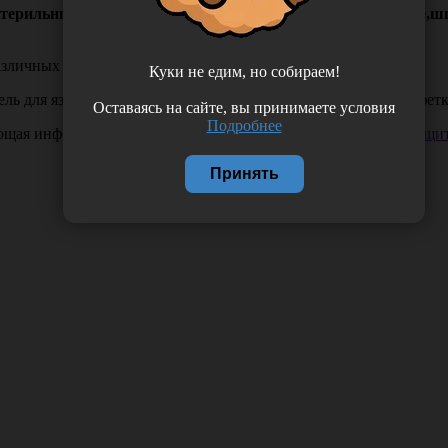
рильный, тип 1 (зеркало носовое №30,зеркало гортанное,шп
азличных процедур в оториноларингологии.
Куки не едим, но собираем!
ль для языка, воронка ушная №1, №3, пинцет, перчатки, салфетк
Оставаясь на сайте, вы принимаете условия
Подробнее
ающая информация. Если вы заметили такую проблему —
сообщит
Принять