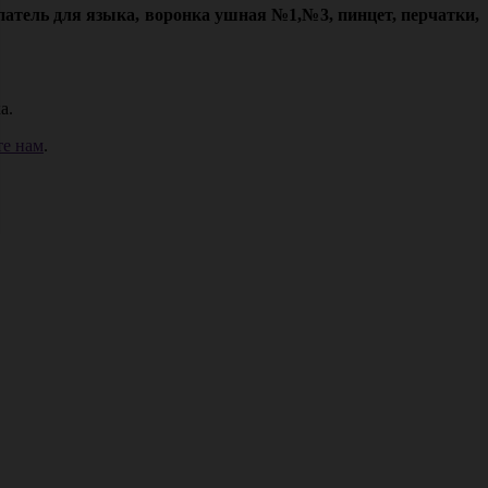
атель для языка, воронка ушная №1,№3, пинцет, перчатки,
а.
е нам
.