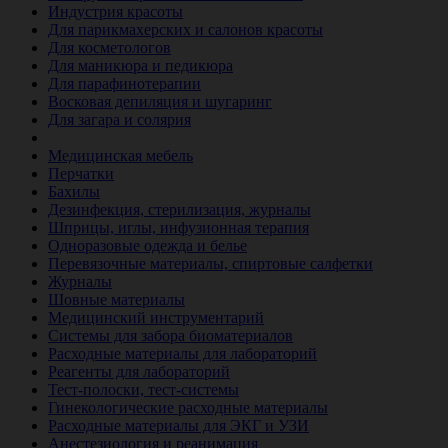
Индустрия красоты
Для парикмахерских и салонов красоты
Для косметологов
Для маникюра и педикюра
Для парафинотерапии
Восковая депиляция и шугаринг
Для загара и солярия
Ветеринария
Медицинская мебель
Перчатки
Бахилы
Дезинфекция, стерилизация, журналы
Шприцы, иглы, инфузионная терапия
Одноразовые одежда и белье
Перевязочные материалы, спиртовые салфетки
Журналы
Шовные материалы
Медицинский инструментарий
Системы для забора биоматериалов
Расходные материалы для лабораторий
Реагенты для лабораторий
Тест-полоски, тест-системы
Гинекологические расходные материалы
Расходные материалы для ЭКГ и УЗИ
Анестезиология и реанимация