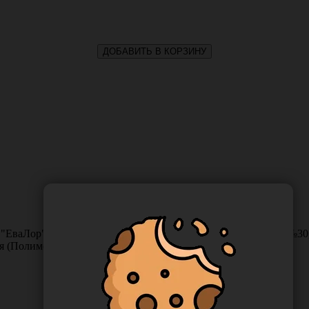
ДОБАВИТЬ В КОРЗИНУ
ЕваЛор" одноразовый стерильный, тип 1 (зеркало носовое №30,
ия (Полимерные изделия)