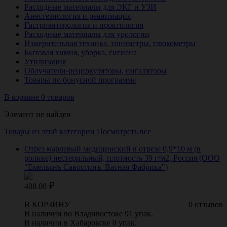
Расходные материалы для ЭКГ и УЗИ
Анестезиология и реанимация
Гастроэнтерология и проктология
Расходные материалы для урологии
Измерительная техника, тонометры, глюкометры
Бытовая химия, уборка, гигиена
Утилизация
Облучатели-рециркуляторы, ингаляторы
Товары по бонусной программе
В корзине 0 товаров
Элемент не найден
Товары из этой категории
Посмотреть все
Отрез марлевый медицинский в отрезе 0,9*10 м (в
ролике) нестерильный, плотность 39 г/м2, Россия (ООО
"Емельянъ Савостинъ. Ватная Фабрика")
408.00
В КОРЗИНУ
0 отзывов
В наличии во Владивостоке 91 упак.
В наличии в Хабаровске 0 упак.