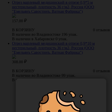
Отрез марлевый медицинский в отрезе 0,9*5 м
нестерильный, плотность 36 г/м2, Россия (ООО
"Емельянъ Савостинъ. Ватная Фабрика")
157.00
В КОРЗИНУ
0 отзывов
В наличии во Владивостоке 196 упак.
В наличии в Хабаровске 0 упак.
Отрез марлевый медицинский в отрезе 0,9*10 м
нестерильный, плотность 36 г/м2, Россия (ООО
"Емельянъ Савостинъ. Ватная Фабрика")
308.00
В КОРЗИНУ
0 отзывов
В наличии во Владивостоке 99 упак.
В наличии в Хабаровске 7 упак.