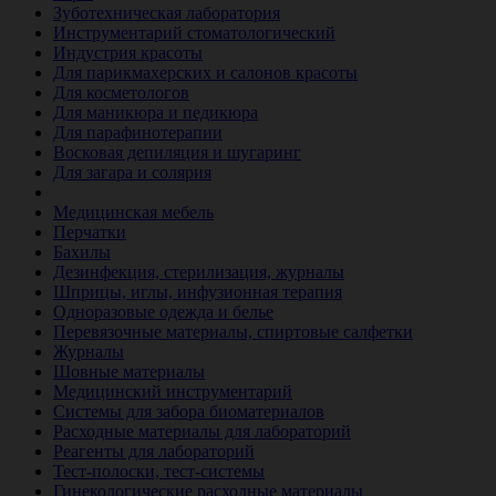
Зуботехническая лаборатория
Инструментарий стоматологический
Индустрия красоты
Для парикмахерских и салонов красоты
Для косметологов
Для маникюра и педикюра
Для парафинотерапии
Восковая депиляция и шугаринг
Для загара и солярия
Ветеринария
Медицинская мебель
Перчатки
Бахилы
Дезинфекция, стерилизация, журналы
Шприцы, иглы, инфузионная терапия
Одноразовые одежда и белье
Перевязочные материалы, спиртовые салфетки
Журналы
Шовные материалы
Медицинский инструментарий
Системы для забора биоматериалов
Расходные материалы для лабораторий
Реагенты для лабораторий
Тест-полоски, тест-системы
Гинекологические расходные материалы