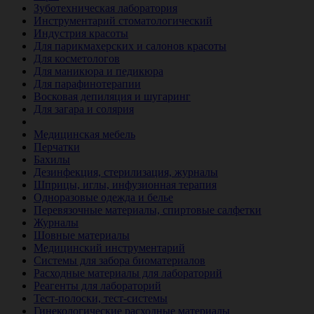
Зуботехническая лаборатория
Инструментарий стоматологический
Индустрия красоты
Для парикмахерских и салонов красоты
Для косметологов
Для маникюра и педикюра
Для парафинотерапии
Восковая депиляция и шугаринг
Для загара и солярия
Ветеринария
Медицинская мебель
Перчатки
Бахилы
Дезинфекция, стерилизация, журналы
Шприцы, иглы, инфузионная терапия
Одноразовые одежда и белье
Перевязочные материалы, спиртовые салфетки
Журналы
Шовные материалы
Медицинский инструментарий
Системы для забора биоматериалов
Расходные материалы для лабораторий
Реагенты для лабораторий
Тест-полоски, тест-системы
Гинекологические расходные материалы