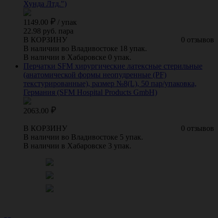
Хунда Лтд.")
1149.00
/
упак
22.98 руб. пара
В КОРЗИНУ
0 отзывов
В наличии во Владивостоке 18 упак.
В наличии в Хабаровске 0 упак.
Перчатки SFM хирургические латексные стерильные
(анатомической формы неопудренные (PF)
текстурированные), размер №8(L), 50 пар/упаковка,
Германия (SFM Hospital Products GmbH)
2063.00
В КОРЗИНУ
0 отзывов
В наличии во Владивостоке 5 упак.
В наличии в Хабаровске 3 упак.