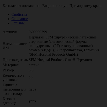
Бесплатная доставка по
Владивостоку
и
Приморскому краю
Свойства
Описание
Отзывы
Артикул
0-00000799
Перчатки SFM хирургические латексные
стерильные (анатомической формы
Наименование
неопудренные (PF) текстурированные),
ИМ
размер №8,5(L), 50 пар/упаковка, Германия
(SFM Hospital Products GmbH)
Производитель
SFM Hospital Products GmbH Германия
Материал
латекс
Размер
8,5
Количество в
50
упаковке
Единица
измерения для
пара
части товара:
Базовая
упак
единица