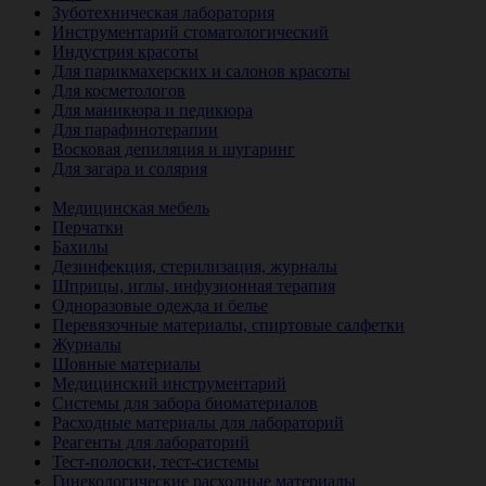
Зуботехническая лаборатория
Инструментарий стоматологический
Индустрия красоты
Для парикмахерских и салонов красоты
Для косметологов
Для маникюра и педикюра
Для парафинотерапии
Восковая депиляция и шугаринг
Для загара и солярия
Ветеринария
Медицинская мебель
Перчатки
Бахилы
Дезинфекция, стерилизация, журналы
Шприцы, иглы, инфузионная терапия
Одноразовые одежда и белье
Перевязочные материалы, спиртовые салфетки
Журналы
Шовные материалы
Медицинский инструментарий
Системы для забора биоматериалов
Расходные материалы для лабораторий
Реагенты для лабораторий
Тест-полоски, тест-системы
Гинекологические расходные материалы