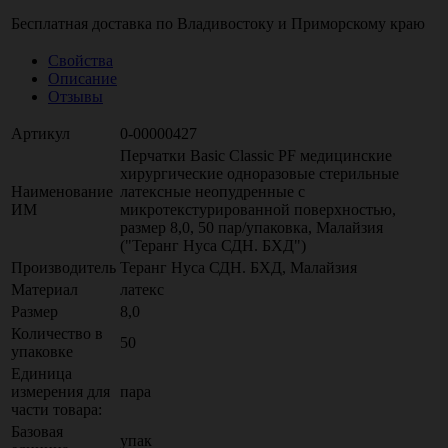
Бесплатная доставка по
Владивостоку
и
Приморскому краю
Свойства
Описание
Отзывы
Артикул
0-00000427
Перчатки Basic Classic PF медицинские
хирургические одноразовые стерильные
Наименование
латексные неопудренные с
ИМ
микротекстурированной поверхностью,
размер 8,0, 50 пар/упаковка, Малайзия
("Теранг Нуса СДН. БХД")
Производитель
Теранг Нуса СДН. БХД, Малайзия
Материал
латекс
Размер
8,0
Количество в
50
упаковке
Единица
измерения для
пара
части товара:
Базовая
упак