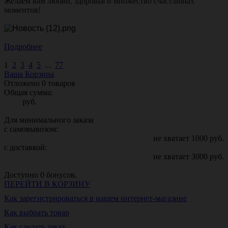
Желаем вам любви, здоровья и множество счастливых
моментов!
Подробнее
1
2
3
4
5
...
77
Ваша Корзина
Отложено
0
товаров
Общая сумма:
руб.
Для минимального заказа
с самовывозом:
не хватает
1000
руб.
с доставкой:
не хватает
3000
руб.
Доступно
0
бонусов.
ПЕРЕЙТИ В КОРЗИНУ
Как зарегистрироваться в нашем интернет-магазине
Как выбрать товар
Как сделать заказ