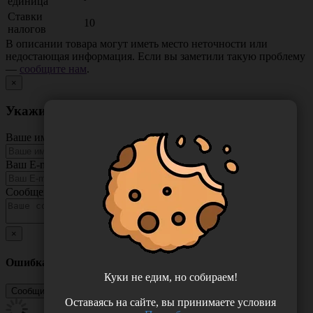
единица
Ставки
10
налогов
В описании товара могут иметь место неточности или
недостающая информация. Если вы заметили такую проблему
—
сообщите нам
.
×
Укажите неточность в описании товара
Ваше имя
Ваш E-mail
Сообщение
×
Ошибка
Куки не едим, но собираем!
Оставаясь на сайте, вы принимаете условия