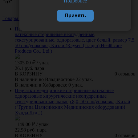
Подробнее
Принять
Товары из этой категории
Посмотреть все
Перчатки Raysen медицинские хирургические
латексные стерильные неопудренные,
текстурированные, одноразовые, цвет белый, размер 7,5,
50 пар/упаковка, Китай (Raysen (Tianjin) Healthcare
Products Co., Ltd.)
1305.00
/
упак
26.1 руб. пара
В КОРЗИНУ
0 отзывов
В наличии во Владивостоке 22 упак.
В наличии в Хабаровске 0 упак.
Перчатки медицинские стерильные латексные
одноразовые хирургические неопудренные
текстурированные, размер 8,0, 50 пар/упаковка, Китай
("Группа Цзянсийских Медицинских оборудований
Хунда Лтд.")
1149.00
/
упак
22.98 руб. пара
В КОРЗИНУ
0 отзывов