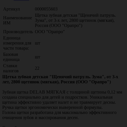
Артикул
0000055603
Щетка зубная детская "Щенячий патруль.
Наименование
Зума", от 3-х лет, 2800 щетинок (мягкая),
ИМ
Россия (ООО "Орапро")
Производитель
ООО "Орапро"
Единица
измерения для
шт
части товара:
Базовая
шт
единица
Ставки
22
налогов
Щетка зубная детская "Щенячий патруль. Зума", от 3-х
лет, 2800 щетинок (мягкая), Россия (ООО "Орапро")
Зубная щетка DELAB МЯГКАЯ с толщиной щетины 0,12 мм
создана специально для детей и подростков. Уникальная
щетина эффективно удаляет налет и не травмирует десны.
Ручка щетки эргономически выверенной формулы.
Голова щетки разработана для максимально эффективного
очищения зубов и массирования десен.