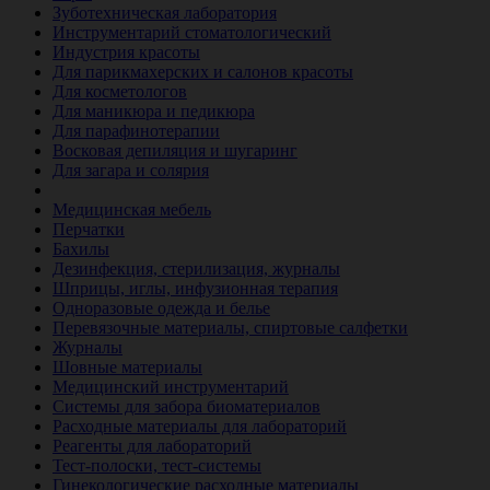
Зуботехническая лаборатория
Инструментарий стоматологический
Индустрия красоты
Для парикмахерских и салонов красоты
Для косметологов
Для маникюра и педикюра
Для парафинотерапии
Восковая депиляция и шугаринг
Для загара и солярия
Ветеринария
Медицинская мебель
Перчатки
Бахилы
Дезинфекция, стерилизация, журналы
Шприцы, иглы, инфузионная терапия
Одноразовые одежда и белье
Перевязочные материалы, спиртовые салфетки
Журналы
Шовные материалы
Медицинский инструментарий
Системы для забора биоматериалов
Расходные материалы для лабораторий
Реагенты для лабораторий
Тест-полоски, тест-системы
Гинекологические расходные материалы