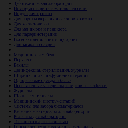
Зуботехническая лаборатория
Инструментарий стоматологический
Индустрия красоты
Для парикмахерских и салонов красоты
Для косметологов
Для маникюра и педикюра
Для парафинотерапии
Восковая депиляция и шугаринг
Для загара и солярия
Ветеринария
Медицинская мебель
Перчатки
Бахилы
Дезинфекция, стерилизация, журналы
Шприцы, иглы, инфузионная терапия
Одноразовые одежда и белье
Перевязочные материалы, спиртовые салфетки
Журналы
Шовные материалы
Медицинский инструментарий
Системы для забора биоматериалов
Расходные материалы для лабораторий
Реагенты для лабораторий
Тест-полоски, тест-системы
Гинекологические расходные материалы