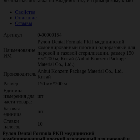
Бесплатная доставка по
Владивостоку
и
Приморскому краю
Свойства
Описание
Отзывы
Артикул
0-00000154
Рулон Dental Formula РКП медицинский
комбинированный плоский одноразовый для
Наименование
паровой и газовой стерилизации, размер 150
ИМ
мм*200 м, Китай (Anhui Konzern Package
Material Co., Ltd.)
Anhui Konzern Package Material Co., Ltd.
Производитель
Китай
Размер
150 мм*200 м
Единица
измерения для
шт
части товара:
Базовая
шт
единица
Ставки
10
налогов
Рулон Dental Formula РКП медицинский
комбинированный плоский одноразовый для паровой и