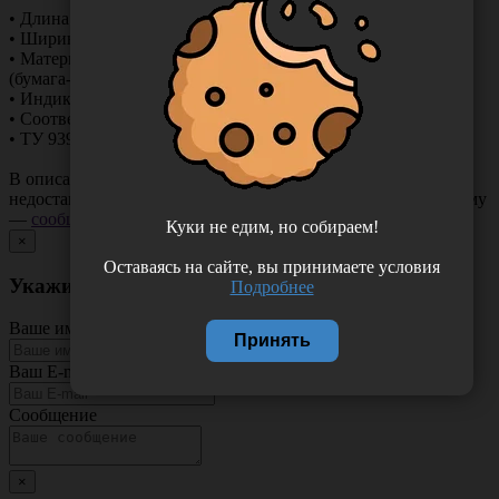
• Длина — 200 м
• Ширина — 50/75/100/150/200/250/300 мм
• Материал — плоский рукавный материал
(бумага-пленка)
• Индикаторы 1 класса — ЭО, ФОРМ, ПАР, РАД
• Соответствует ГОСТ Р ISO
11140-1-2009
,
• ТУ
9398-083-11764404-2011
В описании товара могут иметь место неточности или
недостающая информация. Если вы заметили такую проблему
—
сообщите нам
.
Куки не едим, но собираем!
×
Оставаясь на сайте, вы принимаете условия
Укажите неточность в описании товара
Подробнее
Ваше имя
Принять
Ваш E-mail
Сообщение
×