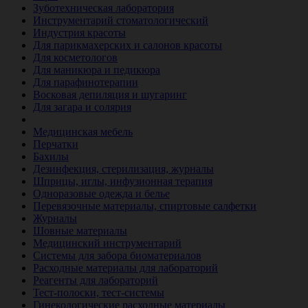
Зуботехническая лаборатория
Инструментарий стоматологический
Индустрия красоты
Для парикмахерских и салонов красоты
Для косметологов
Для маникюра и педикюра
Для парафинотерапии
Восковая депиляция и шугаринг
Для загара и солярия
Ветеринария
Медицинская мебель
Перчатки
Бахилы
Дезинфекция, стерилизация, журналы
Шприцы, иглы, инфузионная терапия
Одноразовые одежда и белье
Перевязочные материалы, спиртовые салфетки
Журналы
Шовные материалы
Медицинский инструментарий
Системы для забора биоматериалов
Расходные материалы для лабораторий
Реагенты для лабораторий
Тест-полоски, тест-системы
Гинекологические расходные материалы