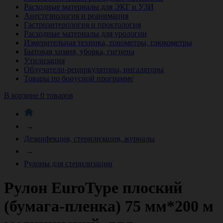
Расходные материалы для ЭКГ и УЗИ
Анестезиология и реанимация
Гастроэнтерология и проктология
Расходные материалы для урологии
Измерительная техника, тонометры, глюкометры
Бытовая химия, уборка, гигиена
Утилизация
Облучатели-рециркуляторы, ингаляторы
Товары по бонусной программе
В корзине 0 товаров
→
Дезинфекция, стерилизация, журналы
→
Рулоны для стерилизации
Рулон EuroType плоский
(бумага-пленка) 75 мм*200 м