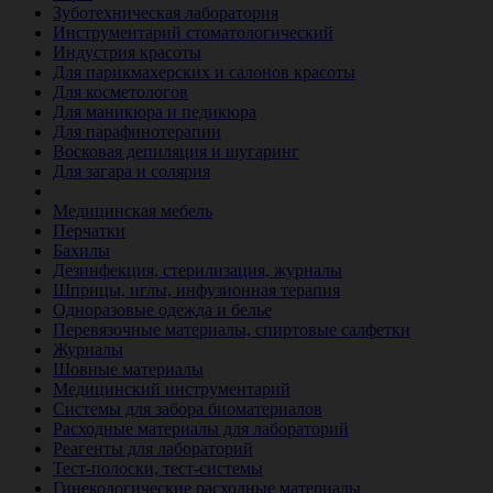
Зуботехническая лаборатория
Инструментарий стоматологический
Индустрия красоты
Для парикмахерских и салонов красоты
Для косметологов
Для маникюра и педикюра
Для парафинотерапии
Восковая депиляция и шугаринг
Для загара и солярия
Ветеринария
Медицинская мебель
Перчатки
Бахилы
Дезинфекция, стерилизация, журналы
Шприцы, иглы, инфузионная терапия
Одноразовые одежда и белье
Перевязочные материалы, спиртовые салфетки
Журналы
Шовные материалы
Медицинский инструментарий
Системы для забора биоматериалов
Расходные материалы для лабораторий
Реагенты для лабораторий
Тест-полоски, тест-системы
Гинекологические расходные материалы