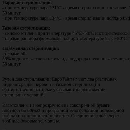
Паровая стерилизация
:
- при температуре пара 121°С - время стерилизации составляет 
30 минут.
- при температуре пара 134°С - время стерилизации должно бы
Газовая стерилизация:
- окисью этилена при температуре 45°С~50°С и относительной 
- парами раствора формальдегида при температуре 55°С~80°С - 
Плазменная стерилизация:
- парами 50-
58% водного раствора пероксида водорода и его низкотемперат
36 минут
Рулон для стерилизации ЕвроТайп имеют два различных
индикатора для паровой и газовой стерилизации
соответственно, которые указывают на достижение
стерильных условий.
Изготовлены из непрозрачной высокопрочной бумаги
плотностью 60г/м2 и прозрачной многослойной полимерной
плёнки полипропилен/полиэстер. Соединение слоёв через
тройные боковые термошвы.