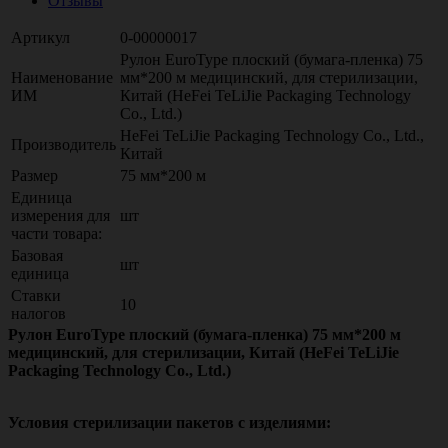
Отзывы
Артикул
0-00000017
Рулон EuroType плоский (бумага-пленка) 75
Наименование
мм*200 м медицинский, для стерилизации,
ИМ
Китай (HeFei TeLiJie Packaging Technology
Co., Ltd.)
HeFei TeLiJie Packaging Technology Co., Ltd.,
Производитель
Китай
Размер
75 мм*200 м
Единица
измерения для
шт
части товара:
Базовая
шт
единица
Ставки
10
налогов
Рулон EuroType плоский (бумага-пленка) 75 мм*200 м
медицинский, для стерилизации, Китай (HeFei TeLiJie
Packaging Technology Co., Ltd.)
Условия стерилизации пакетов с изделиями: