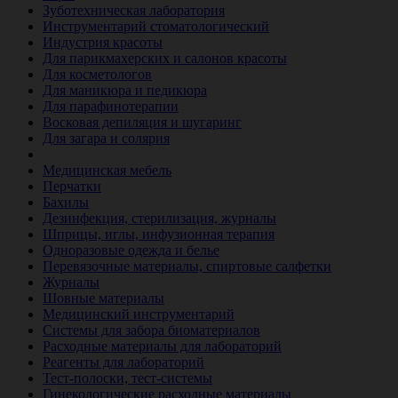
Зуботехническая лаборатория
Инструментарий стоматологический
Индустрия красоты
Для парикмахерских и салонов красоты
Для косметологов
Для маникюра и педикюра
Для парафинотерапии
Восковая депиляция и шугаринг
Для загара и солярия
Ветеринария
Медицинская мебель
Перчатки
Бахилы
Дезинфекция, стерилизация, журналы
Шприцы, иглы, инфузионная терапия
Одноразовые одежда и белье
Перевязочные материалы, спиртовые салфетки
Журналы
Шовные материалы
Медицинский инструментарий
Системы для забора биоматериалов
Расходные материалы для лабораторий
Реагенты для лабораторий
Тест-полоски, тест-системы
Гинекологические расходные материалы