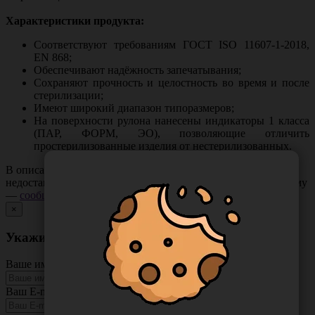
Характеристики продукта:
Соответствуют требованиям ГОСТ ISO 11607-1-2018,
EN 868;
Обеспечивают надёжность запечатывания;
Сохраняют прочность и целостность во время и после
стерилизации;
Имеют широкий диапазон типоразмеров;
На поверхности рулона нанесены индикаторы 1 класса
(ПАР, ФОРМ, ЭО), позволяющие отличить
простерилизованные изделия от нестерилизованных.
В описании товара могут иметь место неточности или
недостающая информация. Если вы заметили такую проблему
—
сообщите нам
.
×
Укажите неточность в описании товара
Ваше имя
Ваш E-mail