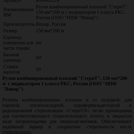
Артикул
Б-00002218
Рулон комбинированный плоский "СтериТ",
Наименование
150 мм*200 м с индикатором 1 класса РКС,
ИМ
Россия (ООО "НПФ "Винар")
Производитель
Винар, Россия
Размер
150 мм*200 м
Единица
измерения для
шт
части товара:
Базовая
шт
единица
Ставки
10
налогов
Рулон комбинированный плоский "СтериТ", 150 мм*200
м с индикатором 1 класса РКС, Россия (ООО "НПФ
"Винар")
Рулоны комбинированные, плоские и со складкой, для
паровой, этиленоксидной, пароформальдегидной и
радиационной стерилизации «СтериТ®» легко проницаемы
для соответствующего стерилизующего агента, в закрытом
виде непроницаемы для микроорганизмов. Обеспечивают
надёжный барьер и сохранение стерильности после
стерилизации.