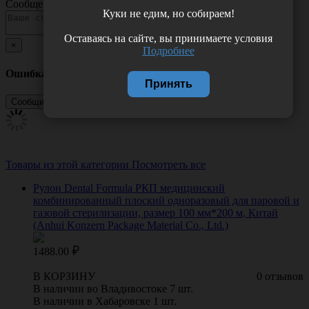
Сообщение
Куки не едим, но собираем!
Оставаясь на сайте, вы принимаете условия
×
Подробнее
Ошибка
Принять
Товары из этой категории
Посмотреть все
Рулон Dental Formula РКП медицинский
комбинированный плоский одноразовый для паровой и
газовой стерилизации, размер 100 мм*200 м, Китай
(Anhui Konzern Package Material Co., Ltd.)
1488.00
В КОРЗИНУ
0 отзывов
В наличии во Владивостоке 7 шт.
В наличии в Хабаровске 1 шт.