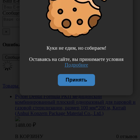
Ваш E-mail
Сообщение
×
Ошибка
Куки не едим, но собираем!
Оставаясь на сайте, вы принимаете условия
Подробнее
Принять
Товары из этой категории
Посмотреть все
Рулон Dental Formula РКП медицинский
комбинированный плоский одноразовый для паровой и
газовой стерилизации, размер 100 мм*200 м, Китай
(Anhui Konzern Package Material Co., Ltd.)
1488.00
В КОРЗИНУ
0 отзывов