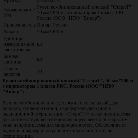
Артикул
Б-00002171
Рулон комбинированный плоский "СтериТ",
Наименование
50 мм*200 м с индикатором 1 класса РКС,
ИМ
Россия (ООО "НПФ "Винар")
Производитель
Винар, Россия
Размер
50 мм*200 м
Единица
измерения для
шт
части товара:
Базовая
шт
единица
Ставки
10
налогов
Рулон комбинированный плоский "СтериТ", 50 мм*200 м
с индикатором 1 класса РКС, Россия (ООО "НПФ
"Винар")
Рулоны комбинированные, плоские и со складкой, для
паровой, этиленоксидной, пароформальдегидной и
радиационной стерилизации «СтериТ®» легко проницаемы
для соответствующего стерилизующего агента, в закрытом
виде непроницаемы для микроорганизмов. Обеспечивают
надёжный барьер и сохранение стерильности после
стерилизации.