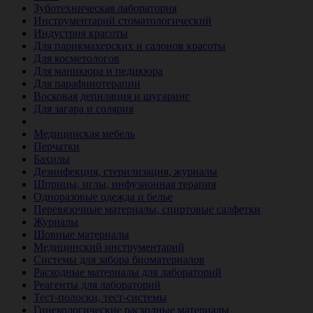
Зуботехническая лаборатория
Инструментарий стоматологический
Индустрия красоты
Для парикмахерских и салонов красоты
Для косметологов
Для маникюра и педикюра
Для парафинотерапии
Восковая депиляция и шугаринг
Для загара и солярия
Ветеринария
Медицинская мебель
Перчатки
Бахилы
Дезинфекция, стерилизация, журналы
Шприцы, иглы, инфузионная терапия
Одноразовые одежда и белье
Перевязочные материалы, спиртовые салфетки
Журналы
Шовные материалы
Медицинский инструментарий
Системы для забора биоматериалов
Расходные материалы для лабораторий
Реагенты для лабораторий
Тест-полоски, тест-системы
Гинекологические расходные материалы