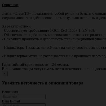
Описание
:
Лента «СтериТ®» представляет собой рулон из бумаги с липки
стерилизации, что даёт возможность визуально отличить изде
Характеристики
:
- Соответствует требованиям ГОСТ ISO 11607-1, EN 868;
- Обеспечивает надёжность заклеивания листовых стерилизац
- Сохраняет прочность и целостность стерилизационной упаков
- Индикаторы 1 класса, нанесённые на ленту, соответствуют с
- Индикаторная метка не расплывается и не проникает через по
Гарантийный срок годности – 24 месяца.
В описании товара могут иметь место неточности или недост
×
Укажите неточность в описании товара
Ваше имя
Ваш E-mail