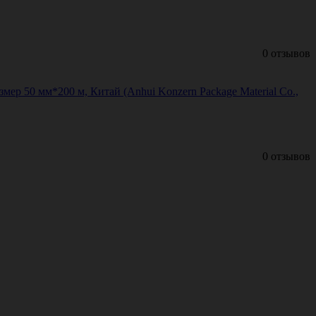
0 отзывов
р 50 мм*200 м, Китай (Anhui Konzern Package Material Co.,
0 отзывов