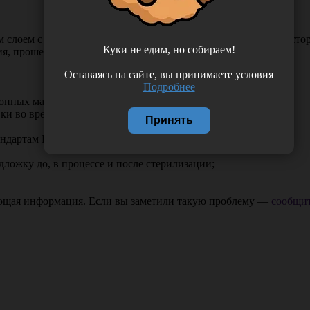
м слоем с одной стороны. На ленту с индикаторами с другой ст
Куки не едим, но собираем!
лия, прошедшие стерилизацию, от нестерилизованных.
Оставаясь на сайте, вы принимаете условия
Подробнее
ионных материалов;
ки во время и после стерилизации;
Принять
тандартам ГОСТ ISO 11140-1-2011 и BS EN 867;
дложку до, в процессе и после стерилизации;
ающая информация. Если вы заметили такую проблему —
сообщит