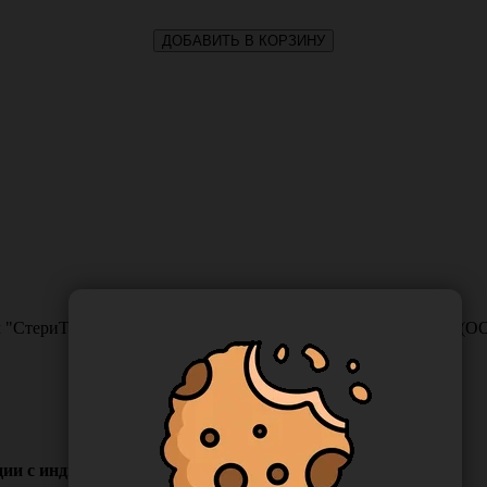
ДОБАВИТЬ В КОРЗИНУ
м "СтериТ" для паровой стерилизации с индикатором, Россия 
ации с индикатором, Россия (ООО "НПФ "Винар")