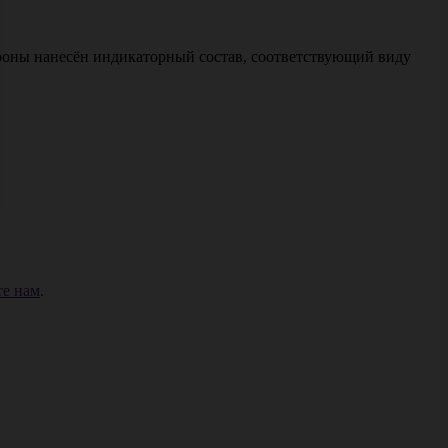
ороны нанесён индикаторный состав, соответствующий виду
е нам
.