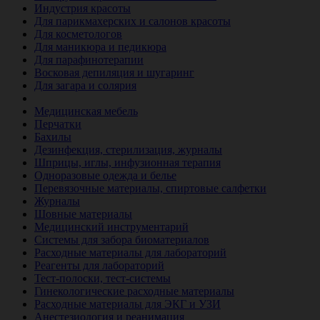
Индустрия красоты
Для парикмахерских и салонов красоты
Для косметологов
Для маникюра и педикюра
Для парафинотерапии
Восковая депиляция и шугаринг
Для загара и солярия
Ветеринария
Медицинская мебель
Перчатки
Бахилы
Дезинфекция, стерилизация, журналы
Шприцы, иглы, инфузионная терапия
Одноразовые одежда и белье
Перевязочные материалы, спиртовые салфетки
Журналы
Шовные материалы
Медицинский инструментарий
Системы для забора биоматериалов
Расходные материалы для лабораторий
Реагенты для лабораторий
Тест-полоски, тест-системы
Гинекологические расходные материалы
Расходные материалы для ЭКГ и УЗИ
Анестезиология и реанимация