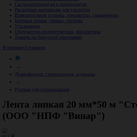
Гастроэнтерология и проктология
Расходные материалы для урологии
Измерительная техника, тонометры, глюкометры
Бытовая химия, уборка, гигиена
Утилизация
Облучатели-рециркуляторы, ингаляторы
Товары по бонусной программе
В корзине 0 товаров
→
Дезинфекция, стерилизация, журналы
→
Рулоны для стерилизации
Лента липкая 20 мм*50 м "Ст
(ООО "НПФ "Винар")
631