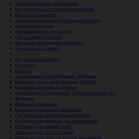
Зуботехническая лаборатория
Инструментарий стоматологический
Индустрия красоты
Для парикмахерских и салонов красоты
Для косметологов
Для маникюра и педикюра
Для парафинотерапии
Восковая депиляция и шугаринг
Для загара и солярия
Ветеринария
Медицинская мебель
Перчатки
Бахилы
Дезинфекция, стерилизация, журналы
Шприцы, иглы, инфузионная терапия
Одноразовые одежда и белье
Перевязочные материалы, спиртовые салфетки
Журналы
Шовные материалы
Медицинский инструментарий
Системы для забора биоматериалов
Расходные материалы для лабораторий
Реагенты для лабораторий
Тест-полоски, тест-системы
Гинекологические расходные материалы