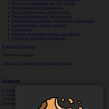
Расходные материалы для ЭКГ и УЗИ
Анестезиология и реанимация
Гастроэнтерология и проктология
Расходные материалы для урологии
Измерительная техника, тонометры, глюкометры
Бытовая химия, уборка, гигиена
Утилизация
Облучатели-рециркуляторы, ингаляторы
Товары по бонусной программе
В корзине 0 товаров
Элемент не найден
Товары из этой категории
Посмотреть все
Новости
С Днём Офтальмолога!
С Днём
Офтальмолога
!
Спасибо за ясное зрение и заботу о пациентах.
Здоровья вам и новых профессиональных побед!