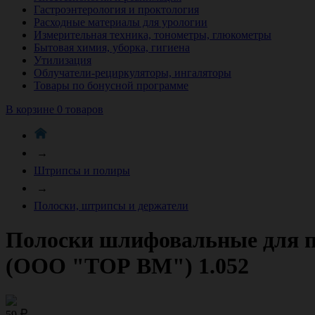
Гастроэнтерология и проктология
Расходные материалы для урологии
Измерительная техника, тонометры, глюкометры
Бытовая химия, уборка, гигиена
Утилизация
Облучатели-рециркуляторы, ингаляторы
Товары по бонусной программе
В корзине 0 товаров
→
Штрипсы и полиры
→
Полоски, штрипсы и держатели
Полоски шлифовальные для по
(ООО "ТОР ВМ") 1.052
59