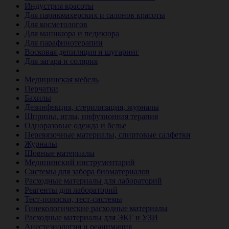
Индустрия красоты
Для парикмахерских и салонов красоты
Для косметологов
Для маникюра и педикюра
Для парафинотерапии
Восковая депиляция и шугаринг
Для загара и солярия
Ветеринария
Медицинская мебель
Перчатки
Бахилы
Дезинфекция, стерилизация, журналы
Шприцы, иглы, инфузионная терапия
Одноразовые одежда и белье
Перевязочные материалы, спиртовые салфетки
Журналы
Шовные материалы
Медицинский инструментарий
Системы для забора биоматериалов
Расходные материалы для лабораторий
Реагенты для лабораторий
Тест-полоски, тест-системы
Гинекологические расходные материалы
Расходные материалы для ЭКГ и УЗИ
Анестезиология и реанимация