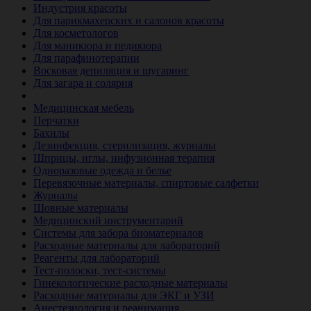
Индустрия красоты
Для парикмахерских и салонов красоты
Для косметологов
Для маникюра и педикюра
Для парафинотерапии
Восковая депиляция и шугаринг
Для загара и солярия
Ветеринария
Медицинская мебель
Перчатки
Бахилы
Дезинфекция, стерилизация, журналы
Шприцы, иглы, инфузионная терапия
Одноразовые одежда и белье
Перевязочные материалы, спиртовые салфетки
Журналы
Шовные материалы
Медицинский инструментарий
Системы для забора биоматериалов
Расходные материалы для лабораторий
Реагенты для лабораторий
Тест-полоски, тест-системы
Гинекологические расходные материалы
Расходные материалы для ЭКГ и УЗИ
Анестезиология и реанимация