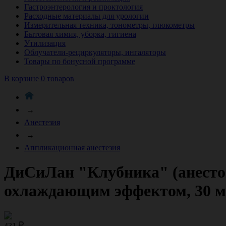
Гастроэнтерология и проктология
Расходные материалы для урологии
Измерительная техника, тонометры, глюкометры
Бытовая химия, уборка, гигиена
Утилизация
Облучатели-рециркуляторы, ингаляторы
Товары по бонусной программе
В корзине 0 товаров
→
Анестезия
→
Аппликационная анестезия
ДиСиЛан "Клубника" (анестог
охлаждающим эффектом, 30 м
431