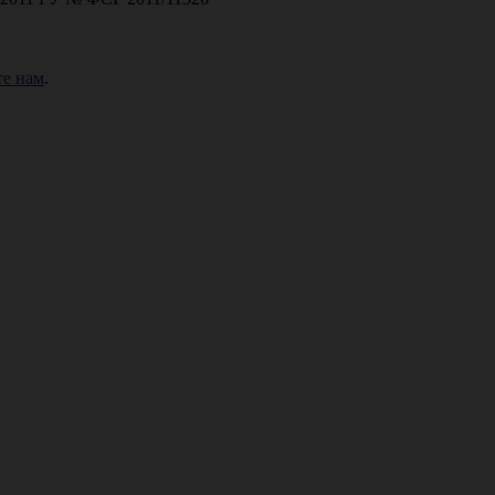
е нам
.