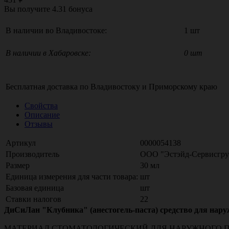
Вы получите
4.31
бонуса
В наличии во Владивостоке:
1 шт
В наличии в Хабаровске:
0 шт
Бесплатная доставка по
Владивостоку
и
Приморскому краю
Свойства
Описание
Отзывы
Артикул
0000054138
Производитель
ООО "Эстэйд-Сервисгруп
Размер
30 мл
Единица измерения для части товара:
шт
Базовая единица
шт
Ставки налогов
22
ДиСиЛан "Клубника" (анестогель-паста) средство для нар
МАТЕРИАЛ СТОМАТОЛОГИЧЕСКИЙ ДЛЯ НАРУЖНОГО ПРИМЕН