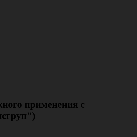
жного применения с
исгруп")