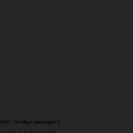
(ООО "Эстэйд-Сервисгруп")
11 РУ № ФСР 2011/11526