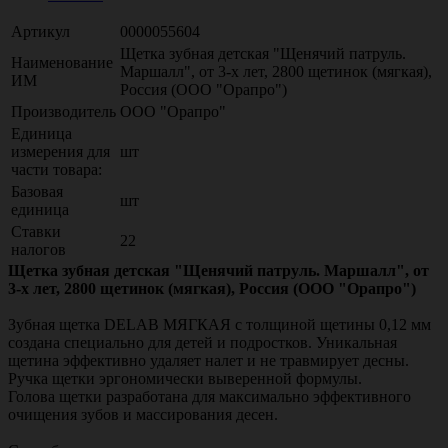
Артикул
0000055604
Щетка зубная детская "Щенячий патруль.
Наименование
Маршалл", от 3-х лет, 2800 щетинок (мягкая),
ИМ
Россия (ООО "Орапро")
Производитель
ООО "Орапро"
Единица
измерения для
шт
части товара:
Базовая
шт
единица
Ставки
22
налогов
Щетка зубная детская "Щенячий патруль. Маршалл", от
3-х лет, 2800 щетинок (мягкая), Россия (ООО "Орапро")
Зубная щетка DELAB МЯГКАЯ с толщиной щетины 0,12 мм
создана специально для детей и подростков. Уникальная
щетина эффективно удаляет налет и не травмирует десны.
Ручка щетки эргономически выверенной формулы.
Голова щетки разработана для максимально эффективного
очищения зубов и массирования десен.