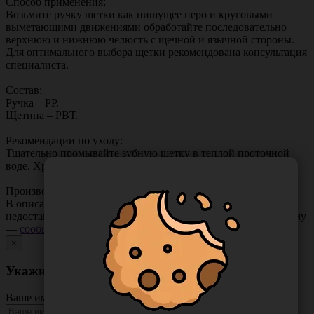
Способ применения:
Возьмите ручку щетки как пишущее перо и круговыми
выметающими движениями обработайте последовательно
верхнюю и нижнюю челюсть с щечной и язычной стороны.
Для оптимального выбора щетки рекомендована консультация
специалиста.
Состав:
Ручка – РР.
Щетина – РВТ.
Рекомендации по уходу:
Тщательно промывайте зубную щетку в теплой проточной
воде. Храните щетку рабочей частью вверх.
Производитель: ООО «ОРАПРО».
В описании товара могут иметь место неточности или
недостающая информация. Если вы заметили такую проблему
—
сообщите нам
.
×
Укажите неточность в описании товара
Ваше имя