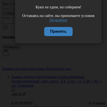
Ваш E-mail
Куки не едим, но собираем!
Сообщение
Оставаясь на сайте, вы принимаете условия
Подробнее
×
Принять
Ошибка
Товары из этой категории
Посмотреть все
Ершик (щетка) межзубный Lacalut interdental
цилиндрический, сред. жест., XS, 2 шт + S, 2 шт + M, 1
шт, Германия
640.00
В КОРЗИНУ
0 отзывов