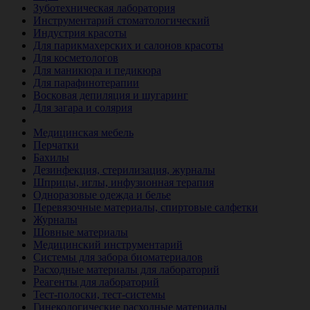
Зуботехническая лаборатория
Инструментарий стоматологический
Индустрия красоты
Для парикмахерских и салонов красоты
Для косметологов
Для маникюра и педикюра
Для парафинотерапии
Восковая депиляция и шугаринг
Для загара и солярия
Ветеринария
Медицинская мебель
Перчатки
Бахилы
Дезинфекция, стерилизация, журналы
Шприцы, иглы, инфузионная терапия
Одноразовые одежда и белье
Перевязочные материалы, спиртовые салфетки
Журналы
Шовные материалы
Медицинский инструментарий
Системы для забора биоматериалов
Расходные материалы для лабораторий
Реагенты для лабораторий
Тест-полоски, тест-системы
Гинекологические расходные материалы